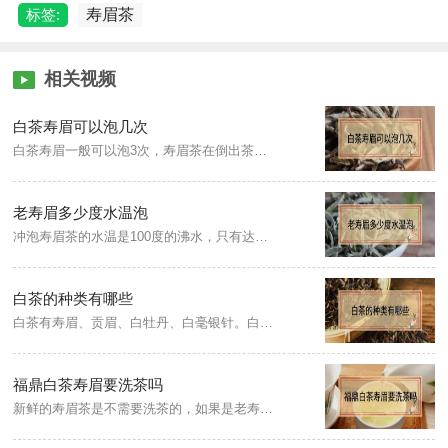
标签:
寿眉茶
相关视频
白茶寿眉可以泡几次
白茶寿眉一般可以泡3次，寿眉茶在倒出茶汤以后要及时续水，而且出汤时间要适当延长，这种茶叶的耐泡性特别强，每一泡得到的茶汤滋味都略有不同，而且一次放入的茶叶可以反复冲泡六到八次，最后感觉茶汤淡而无味时再把残渣倒掉就可以。
老寿眉多少度水温泡
冲泡寿眉茶的水温是100度的沸水，只有达到足够温度的开水，才能快速突破茶叶外厚实的蜡质层，将老寿眉中的馥郁芬芳的特质及营养物质冲泡出来，使茶汤更加的浓郁。
白茶的种类有哪些
白茶有寿眉、贡眉、白牡丹、白毫银针。白茶属微发酵茶，是茶类中的特殊珍品。白茶不经杀青或揉捻，只经过晒或文火干燥后加工的茶，具有外形芽毫完整，满身披毫，毫香清鲜，汤色黄绿清澈，滋味清淡回甘的品质特点。
福鼎白茶寿眉要洗茶吗
新鲜的寿眉茶是不需要洗茶的，如果是老寿眉就需要进行洗茶了。老寿眉茶在陈放的过程中，不可避免地会沾染一些尘土和杂质，是需要通过洗茶清洗干净的，而且老白茶的茶叶紧结，需要先用开水进行润茶、醒茶，茶叶舒展开来，才更有利于茶汁的浸出和茶香的释放。