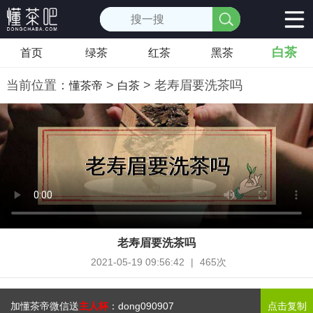
白茶
首页
绿茶
红茶
黑茶
当前位置：
>
> 老寿眉要洗茶吗
懂茶帝
白茶
老寿眉要洗茶吗
2021-05-19 09:56:42
|
465次
加懂茶帝微信送
主人杯
：
dong090907
点击复制