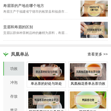
寿眉茶的产地在哪个地方
寿眉主产于福建省宁德市的柘荣县和福鼎市管阳镇、磻溪镇、点头镇，南平市的政和县、建阳市、松溪县等，产量占白茶总产量一半以上。
贡眉和寿眉的区别
贡眉以群体种茶树品种的嫩梢为原料，寿眉以大白茶、水仙或群体种茶树品种的嫩梢或叶片为原料。外观上贡眉叶面偏小，色泽灰绿，茶梗长而细，毫心多而肥壮，寿眉叶片阔大，色泽黄绿带红，茶梗粗厚，毫心稀露。汤色：贡眉，浅橙黄色，寿眉，橙黄色。
凤凰单丛
查看更多 >>
功效
冲泡
单丛茶的好处与坏处
凤凰柚花香单丛茶功效
存放
禁忌