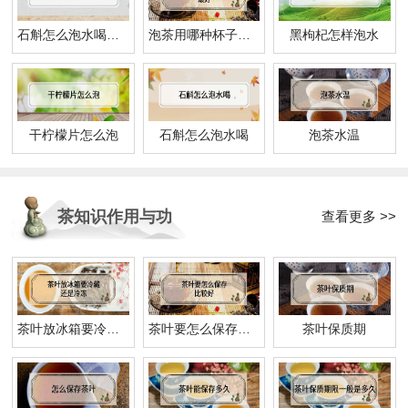
石斛怎么泡水喝方法
泡茶用哪种杯子泡最好
黑枸杞怎样泡水
干柠檬片怎么泡
石斛怎么泡水喝
泡茶水温
茶知识作用与功
查看更多 >>
效
茶叶放冰箱要冷藏还是冷冻
茶叶要怎么保存比较好
茶叶保质期