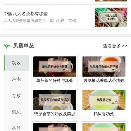
中国八大名茶都有哪些
八大名茶分别是西湖龙井、黄山毛峰、苏州碧螺春、安溪铁观音、庐山云雾、白毫银针、武夷岩茶、普洱茶。
凤凰单丛
查看更多 >>
功效
冲泡
单丛茶的好处与坏处
凤凰柚花香单丛茶功效
存放
禁忌
鸭屎香茶的功效及禁忌
鸭屎香功效
茶器