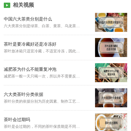
相关视频
中国六大茶类分别是什么
六大类茶分别是绿茶、白茶、黄茶、乌龙茶、红茶、黑茶。其中绿茶为不发酵茶，白茶为微发酵茶，黄茶为轻发酵茶，乌龙茶为半发酵茶，红茶为全发酵茶，黑茶为后发酵茶。
茶叶是要冷藏好还是冷冻好
茶叶放冰箱只适宜冷藏，不适宜冷冻，因此使用冰箱存茶还是冷藏的好。因为冷冻温度过低，会急速抽干茶叶中的水分。茶叶过干，容易碎散，形坏则味变，茶叶滋味也会改变。
减肥茶为什么不能重复冲泡
减肥茶一般一天只喝一次，所以并不需要反复冲泡，因为减肥茶拆包后，长时间暴露在空气中，会产生氧化，影响效果。喝减肥茶的同时，运动也不能落下，饮食结合运动，持之以恒，方能减轻重量。
六大类茶叶分类依据
茶叶分类的依据分别为历史因素、制作工艺因素、季节因素、再加工因素。其中，制作工艺是按焙火程度来分，按季节分有春茶、夏茶、秋茶和冬茶，而再加工茶是以各种毛茶或精制茶再加工而成的。
茶叶会过期吗
茶叶是会过期的，不同的茶叶保质期是不同的。如绿茶保质期一般为1年。红茶属于全发酵茶类，保质期相对于绿茶较长，罐装红茶可保存三年左右，纸袋包装的红茶可保存两年左右。普洱茶反而陈化的比较好，保质期可达十到二十年左右。