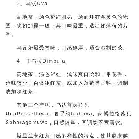
3、乌沃Uva
高地茶，汤色橙红明亮，汤面环有金黄色的光
圈，犹如加冕一般，其口味最重，透出如薄荷的芳
香。
乌瓦茶最受青睐，口感醇厚，适合泡制奶茶。
4、丁布拉Dimbula
高地茶，汤色鲜红，滋味爽口柔和，带花香，
涩味较少适合做冰红茶，或加入薄荷等香料，调制
成加味红茶。
其他三个产地，乌达普瑟拉瓦
UdaPussellawa、鲁乎纳Ruhuna、萨博拉格慕瓦
Sabaragamuwa，口感偏重，宜调饮不宜清饮。
斯里兰卡红茶口感多样性的特点，使其越来越