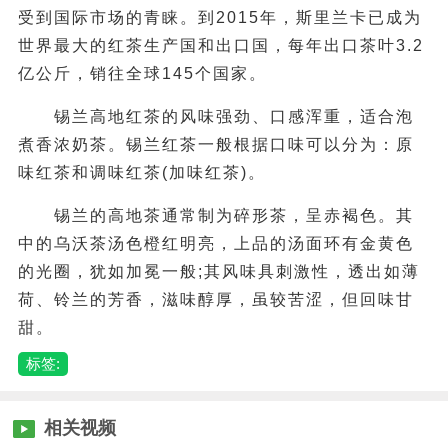
受到国际市场的青睐。到2015年，斯里兰卡已成为
世界最大的红茶生产国和出口国，每年出口茶叶3.2
亿公斤，销往全球145个国家。
锡兰高地红茶的风味强劲、口感浑重，适合泡
煮香浓奶茶。锡兰红茶一般根据口味可以分为：原
味红茶和调味红茶(加味红茶)。
锡兰的高地茶通常制为碎形茶，呈赤褐色。其
中的乌沃茶汤色橙红明亮，上品的汤面环有金黄色
的光圈，犹如加冕一般;其风味具刺激性，透出如薄
荷、铃兰的芳香，滋味醇厚，虽较苦涩，但回味甘
甜。
标签:
相关视频