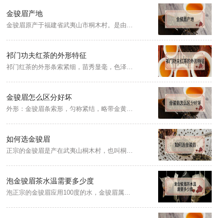
金骏眉产地
金骏眉原产于福建省武夷山市桐木村。是由正山小种红茶第二十四代传承人江元勋带领团队在传统工艺的基础上通过创新融合于2005年研制出的新品种红茶。
祁门功夫红茶的外形特征
祁门红茶的外形条索紧细，苗秀显毫，色泽乌润；茶叶香气清香持久，似果香又似兰花香，国际茶市把这种香气专门叫做“祁门香”；汤色红艳透明，叶底鲜红明亮；滋味醇厚，回味隽永。
金骏眉怎么区分好坏
外形：金骏眉条索形，匀称紧结，略带金黄色，绒毛较少，卷曲的幅度较大，仿制金骏眉大多茶干颜色通体金黄，绒毛多，黑色的条索夹杂金黄的其他条索。汤色：金骏眉汤色是金黄色，晶莹剔透，清澈度高，仿制的金骏眉汤色发红发浑，汤色黯淡浑浊。茶香：金骏眉干茶有一股花果香的明快和茶叶的清甜，劣质或假冒金骏眉茶有焦糖味。
如何选金骏眉
正宗的金骏眉是产在武夷山桐木村，也叫桐木关，金骏眉条索紧结，色泽滑润，冲泡后茶汤色泽金黄透亮，呈琥珀色，香气呈复合型花果香，清高持久，滋味醇和，不苦不涩，多次冲泡仍能保持原味，挺拔的茶芽。金骏眉质量差芽头细小，较多茶梗，冲泡后色泽呈古铜色，香气低，红薯味重，含有杂味，滋味淡薄，叶底发散并有大量碎末。
泡金骏眉茶水温需要多少度
泡正宗的金骏眉应用100度的水，金骏眉属全发酵的红茶类，冲泡红茶就应用100度的沸水。如果用80度的温开水，则表示其茶叶的品质不够好。金骏眉因产地海拔高，气候佳，而使其干茶外形黑黄相间且黑多黄少，所以可以用100度的沸水冲泡，而且冲泡后汤色金黄亮丽，滋味甘甜，回甘持久。