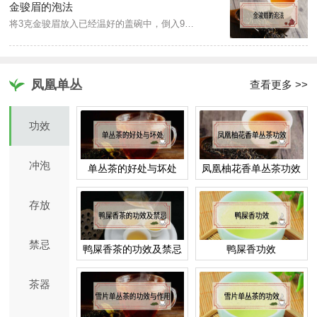
金骏眉的泡法
将3克金骏眉放入已经温好的盖碗中，倒入95度左右的开水，注满水后盖上盖子，第一泡为洗茶，5秒内倒掉茶汤，然后再次注水，茶水比例为1比50，等待10秒左右即可滤出茶汤，也可以根据自己的喜好调整焖泡时间，倒入茶杯即可饮用，可以根据个人口感习惯进行3到8次的重复泡饮。
凤凰单丛
查看更多 >>
功效
冲泡
单丛茶的好处与坏处
凤凰柚花香单丛茶功效
存放
禁忌
鸭屎香茶的功效及禁忌
鸭屎香功效
茶器