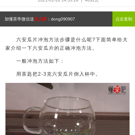
2021-01-26 14:55:26
|
4692次
加懂茶帝微信送
主人杯
：
dong090907
点击复制
六安瓜片冲泡方法步骤是什么呢?下面简单给大
家介绍一下六安瓜片的正确冲泡方法。
一般冲泡方法如下：
用茶匙把2-3克六安瓜片倒入杯中。