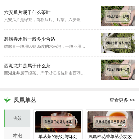
六安瓜片属于什么茶叶
六安瓜片是绿茶，简称瓜片、片茶。六安瓜片是无芽无梗的茶叶，由单片生叶制成，确保茶味浓而不苦，香而不涩。
碧螺春水温一般多少合适
碧螺春一般用80到85度的水来泡，一般不用刚烧沸的开水，这样可使茶汤清澈明亮，香气纯而不钝，滋味鲜而不熟，叶底明而不暗，饮之可口。
西湖龙井是属于什么茶
西湖龙井属于绿茶。产于浙江省杭州市西湖龙井村周围群山，因此得名。西湖龙井外形呈扁片状或扁平状，挺直而平滑；色泽以翠绿为主，略带嫩黄，且光润；汤色碧绿明亮；香气鲜嫩而馥郁；滋味甘醇而鲜爽。
凤凰单丛
查看更多 >>
功效
冲泡
单丛茶的好处与坏处
凤凰柚花香单丛茶功效