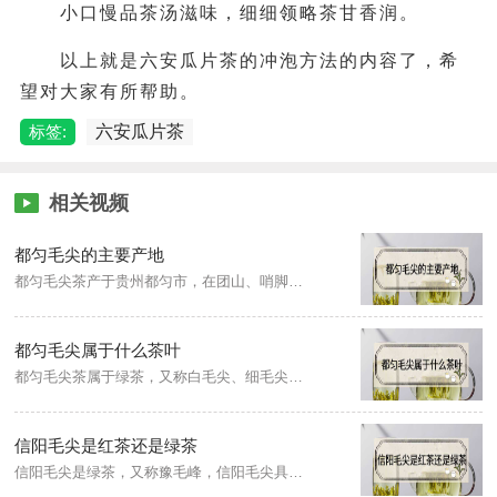
小口慢品茶汤滋味，细细领略茶甘香润。
以上就是六安瓜片茶的冲泡方法的内容了，希
望对大家有所帮助。
标签:
六安瓜片茶
相关视频
都匀毛尖的主要产地
都匀毛尖茶产于贵州都匀市，在团山、哨脚、大槽一带，这里山谷起伏，海拔千米，峡谷溪流，林木苍郁，云雾笼罩，冬无严寒，夏无酷暑，四季宜人，土层深厚，土壤疏松湿润，内含大量的铁质和磷酸盐，这些特殊的自然条件不仅适宜茶树的生长，而且也形成了都匀毛尖的独特风格。
都匀毛尖属于什么茶叶
都匀毛尖茶属于绿茶，又称白毛尖、细毛尖、雀舌茶，是中国十大名茶之一，产于贵州都匀市，在团山、哨脚、大槽一带，其外形匀整、色泽翠绿、白毫显露、条索卷曲、香气清嫩、滋味鲜浓、回味甘甜、汤色清澈、叶底明亮、芽头肥壮。
信阳毛尖是红茶还是绿茶
信阳毛尖是绿茶，又称豫毛峰，信阳毛尖具有“细、圆、光、直、多白毫、香高、味浓、汤色绿”的独特风格。