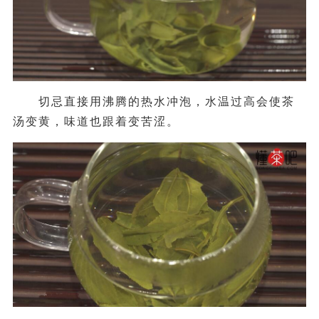
切忌直接用沸腾的热水冲泡，水温过高会使茶
汤变黄，味道也跟着变苦涩。