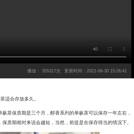
播放：
355317次
更新时间：2021-06-30 15:26:41
茶适合存放多久。
枞茶保质期是三个月，醇香系列的单枞茶可以保存一年左右，
，保质期相对来说会越短，当然，前提是在保存得当的情况下。