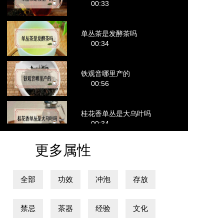
00:33
单丛茶是发酵茶吗
00:34
铁观音哪里产的
00:56
桂花香单丛是大乌叶吗
00:34
更多属性
全部
功效
冲泡
存放
禁忌
茶器
经验
文化