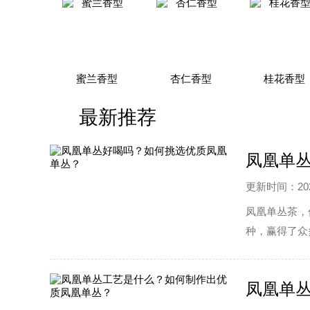
蜜兰香型
杏仁香型
桂花香型
最新推荐
凤凰单
更新时间：2025
凤凰单丛茶，
种，赢得了众
优质的凤凰单
凤凰单