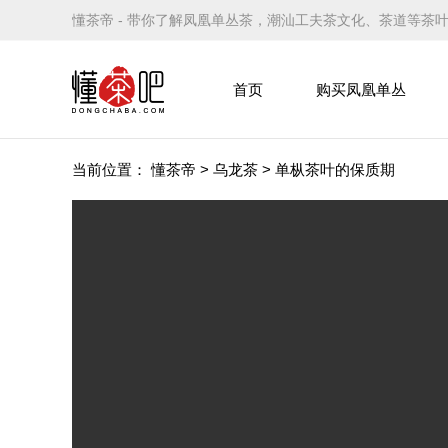
懂茶帝 - 带你了解凤凰单丛茶，潮汕工夫茶文化、茶道等茶
首页
购买凤凰单丛
当前位置：
懂茶帝
>
乌龙茶
>
单枞茶叶的保质期