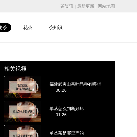
茶资讯
|
最新更新
|
网站地图
龙茶
花茶
茶知识
相关视频
福建武夷山茶叶品种有哪些
00:26
单丛怎么判断好坏
01:26
单丛茶是哪里产的