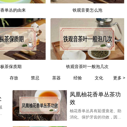
花香单丛的由来
铁观音要怎么泡
单枞茶保质期
铁观音茶叶一般泡几次
大家有所帮助。
存放
禁忌
茶器
经验
文化
更多 >
凤凰柚花香单丛茶功
处
效
减
柚花香单丛具有延缓衰老、助
一
消化、保护牙齿的功效，因为
单丛茶有着各种人体