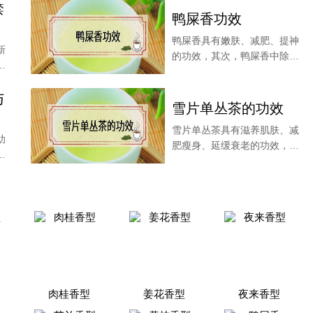
禁
鸭屎香功效
鸭屎香具有嫩肤、减肥、提神
新
的功效，其次，鸭屎香中除了
香
含有多酚类物质，具
与
雪片单丛茶的功效
雪片单丛茶具有滋养肌肤、减
助
肥瘦身、延缓衰老的功效，茶
片
叶内含的茶多酚物质
肉桂香型
姜花香型
夜来香型