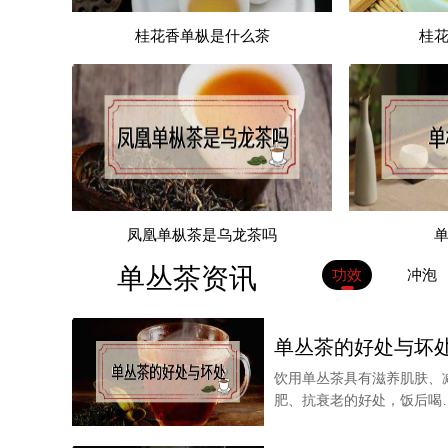
桂花香单枞是什么茶
桂
凤凰单枞茶是乌龙茶吗
以上就是凤凰单枞茶保质期多长的内容，希望对
单丛茶资讯
功效
冲泡
单丛茶的好处与坏
饮用单丛茶具有滋养肌肤、
肥、抗衰老的好处，饭后喝
杯单丛茶还可以帮助