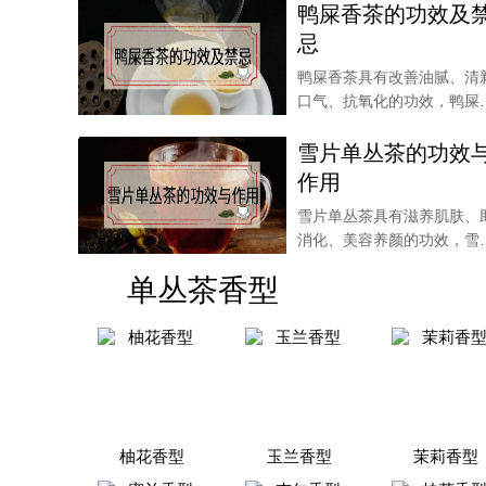
鸭屎香茶的功效及
忌
鸭屎香茶具有改善油腻、清
口气、抗氧化的功效，鸭屎
中的氟含量较高，起
雪片单丛茶的功效
作用
雪片单丛茶具有滋养肌肤、
消化、美容养颜的功效，雪
单丛茶也可以起到振
单丛茶香型
柚花香型
玉兰香型
茉莉香型