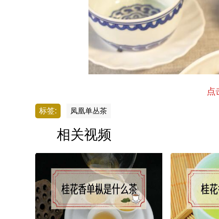
点
标签:
凤凰单丛茶
相关视频