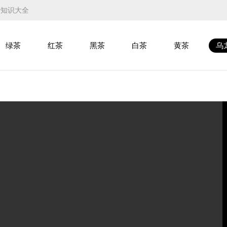
叶知识大全
绿茶
红茶
黑茶
白茶
黄茶
乌