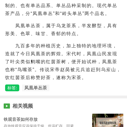
制的、也有单丛品系、单丛品种采制的。现代单丛
茶产品，分“
凤凰单丛
”和“
岭头单丛
”两个品名。
凤凰单丛茶，属于乌龙茶系，半发酵型，具有
形美、色翠、味甘、香郁的特点。
九百多年的种植历史，加上独特的地理环境，
造就了今日凤凰茶的辉煌。宋代时，凤凰山民发现
了叶尖类似鹪嘴的红茵茶树，便开始试种，凤凰茶
也称“鸟嘴茶”。传说宋帝赵昺被元兵追赶到乌岽山，
饮红茵茶后称赞好茶，遂称为宋茶。
标签:
凤凰单丛茶
相关视频
铁观音茶如何存放
存放铁观音应该保持干燥、低温贮存、回避光照、密封保存、不混装贮存，此外，茶叶也不宜和别的物品一起储放，因为茶叶本身质地疏松，孔隙度较多，要是与别的东西混放，泡出来的茶叶会有异味而且口感不好。