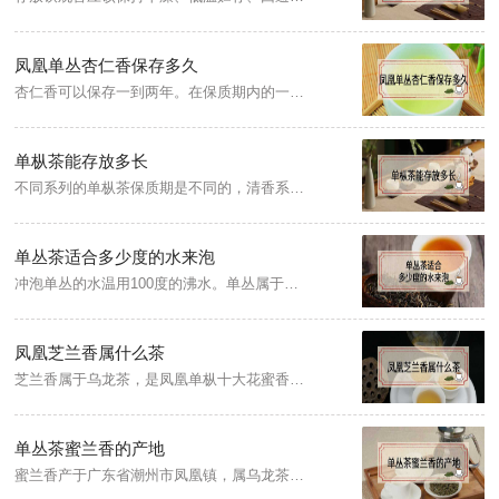
凤凰单丛杏仁香保存多久
杏仁香可以保存一到两年。在保质期内的一段时间里，香气会逐渐减弱，但不影响口感，这是正常的情况。另外，茶叶的保存要分开存放、不宜挤压，茶叶罐要放在防潮、防异味、避光的环境下。
单枞茶能存放多长
不同系列的单枞茶保质期是不同的，清香系列的单枞茶保质期是三个月，醇香系列的单枞茶可以保存一年左右，浓香系列的单枞茶可保存一到两年。因此，香气越淡，保质期相对来说会越短，前提是在保存得当的情况下。
单丛茶适合多少度的水来泡
冲泡单丛的水温用100度的沸水。单丛属于乌龙茶，是半发酵茶，用沸开水冲泡茶叶，既能使茶叶的香气很快地散发出来，又能使茶叶中的水浸出物溶解得较多(如咖啡碱和茶多酚等物质)，使茶汤滋味鲜醇爽口，冲泡时间以五到十分钟为宜，此时的茶汤品质较好。
凤凰芝兰香属什么茶
芝兰香属于乌龙茶，是凤凰单枞十大花蜜香型之一，生长于潮州凤凰山区，相传南宋时期就已经有种植，故又名宋种芝兰香，其特点是入口时有醇厚的芝兰花香，回甘力强，且汤色橙黄明亮，传统工艺制作，足火碳培，极耐冲泡。
单丛茶蜜兰香的产地
蜜兰香产于广东省潮州市凤凰镇，属乌龙茶系列，是凤凰水仙群体中的杰出单株，为凤凰单枞十大花蜜香型珍贵名枞之一，具有形美、色翠、香郁、味甘的特点。