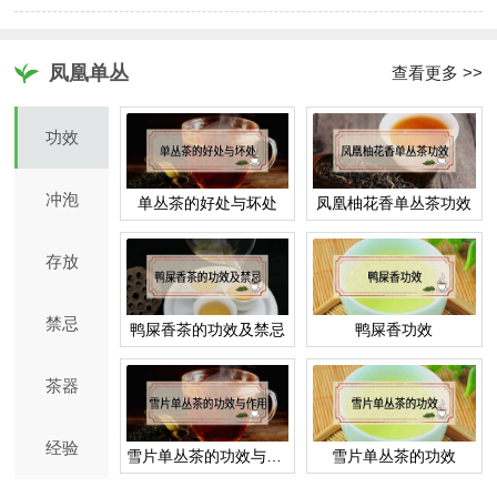
凤凰单丛
查看更多 >>
功效
冲泡
单丛茶的好处与坏处
凤凰柚花香单丛茶功效
存放
禁忌
鸭屎香茶的功效及禁忌
鸭屎香功效
茶器
经验
雪片单丛茶的功效与作用
雪片单丛茶的功效