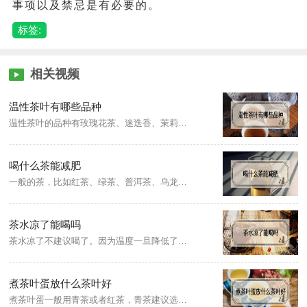
事项以及禁忌是有必要的。
标签:
相关视频
温性茶叶有哪些品种
温性茶叶的品种有玫瑰花茶、迷迭香、茉莉花、腊梅花、玳玳花、白兰花、辛夷花、金盏花、月季花、藏红花等。茶叶除了有温性以外，还分为寒性、凉性、平性，大家可以根据自己的体质来决定喝哪种茶。
喝什么茶能减肥
一般的茶，比如红茶、绿茶、普洱茶、乌龙茶等都属于低热量食物，对减肥都是有帮助的。单纯地喝茶是不能决定是否能够减肥的，喝茶也需要配合饮食热量的控制和适量的运动，否则喝多少茶都起不到什么减肥效果的。
茶水凉了能喝吗
茶水凉了不建议喝了。因为温度一旦降低了之后，茶汤中的茶多酚、维生素等成分会容易氧化，含量会逐渐减少。茶水放久了，暴露在空气中，容易滋生腐败性微生物，使茶水变味变质，失去本来的味道。
煮茶叶蛋放什么茶叶好
煮茶叶蛋一般用青茶或者红茶，青茶建议选用铁观音，但会有一定的涩感，每一个人的喜好不同，如果不喜欢这种涩感，建议选用红茶，红茶味道纯正，有一些红茶还会有一些甜度，煮出来的茶汤红亮，不仅颜色好看，颜色也非常均匀，香气四溢，红茶可以选择超市里面的红茶包，使用起来方便。