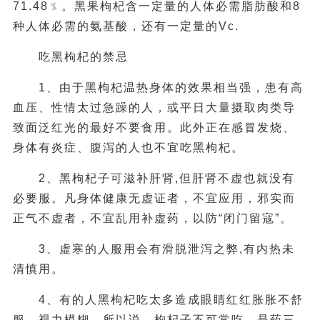
71.48﹪。黑果枸杞含一定量的人体必需脂肪酸和8
种人体必需的氨基酸，还有一定量的Vc.
吃黑枸杞的禁忌
1、由于黑枸杞温热身体的效果相当强，患有高
血压、性情太过急躁的人，或平日大量摄取肉类导
致面泛红光的最好不要食用。此外正在感冒发烧、
身体有炎症、腹泻的人也不宜吃黑枸杞。
2、黑枸杞子可滋补肝肾,但肝肾不虚也就没有
必要服。凡身体健康无虚证者，不宜应用，邪实而
正气不虚者，不宜乱用补虚药，以防“闭门留寇”。
3、虚寒的人服用会有滑脱泄泻之弊,有内热未
清慎用。
4、有的人黑枸杞吃太多造成眼睛红红胀胀不舒
服，视力模糊。所以说，枸杞子不可常吃，是药三