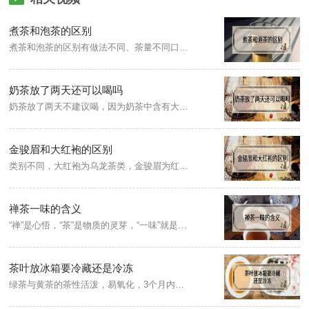
煮茶和泡茶的区别
煮茶和泡茶的区别有做法不同、茶量不同口感不同、茶类不同。煮茶，顾名思义就是把茶煮着来喝。泡茶，直接加开水到茶叶里泡开喝；煮茶时的投茶量比泡茶的少，是由于煮茶时持续高温，会让茶叶内含物更容易释放出来。
奶茶放了两天还可以喝吗
奶茶放了两天不建议喝，因为奶茶中含有大量的糖分，很容易滋生细菌而变质，保存时间很短，而放了两天的奶茶不仅会出现分层变色现象，口感变差，而且还可能已经滋生了大量的有害细菌，奶茶最好是现做现喝，这样味道会比较好，也比较有营养。
金骏眉和大红袍的区别
类别不同，大红袍为乌龙茶类，金骏眉为红茶类。发酵程度不同，大红袍为半发酵，金骏眉为全发酵；外观不同，大红袍外观壮实紧结呈黑褐色，金骏眉外观细直条索紧细，金黄黑三色相间。香气不同，大红袍呈兰花香，金骏眉呈现蜜香、花果香。
禅茶一味的含义
“禅”是心悟，“茶”是物质的灵芽，“一味”就是心与茶、心与心的相通。中国禅茶文化精神概括为“正、清、和、雅”。茶与禅本是两种文化，在其各自漫长的历史发展中发生接触并逐渐相互渗入、相互影响，最终融合成一种新的文化形式，即禅茶文化。
茶叶放冰箱要冷藏还是冷冻
绿茶与黄茶的茶性活泼，易氧化，3个月内饮用不完的，需放置冰箱冷藏保存，若超过3个月不饮用的，需放置冰箱冷冻。红茶与乌龙茶的茶性稳定，需放置冰箱冷藏保存；白茶为轻发酵茶，需密封常温保存；而普洱茶与黑茶为后发酵茶，可常温保存。