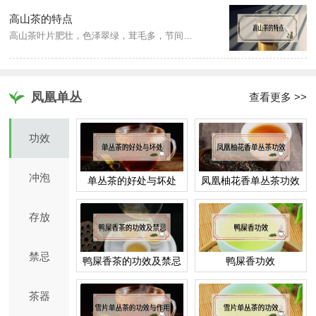
高山茶的特点
高山茶叶片肥壮，色泽翠绿，茸毛多，节间长，鲜嫩度好。由此加工而成的茶叶，往往具有特殊的花香，而且香气高，滋味浓，耐冲泡，且条索肥硕、紧结，白毫显露。
凤凰单丛
查看更多 >>
功效
冲泡
单丛茶的好处与坏处
凤凰柚花香单丛茶功效
存放
禁忌
鸭屎香茶的功效及禁忌
鸭屎香功效
茶器