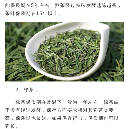
的保质期在5年左右，熟茶经过特殊发酵越陈越香，
茶叶保质期在15年以上。
2、绿茶，
绿茶保质期在常温下一般为一年左右。绿茶由
于没有经过发酵，保存方面要求相对其它茶类要
高，保质期也最短。如果保存得当，保质期也可以
延长。