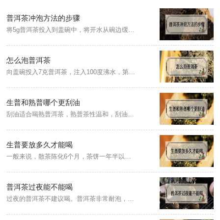
普洱茶冲泡方法的步骤
将5g普洱茶投入到盖碗中，将开水从碗边缓缓注入，注水7分左右，注水后即可将茶汤倒出，再次注水，注水时落水点可选在碗的中间或者碗的杯沿，注水后可以选择盖上盖子，闷泡7秒左右，将茶汤滤入公道杯，盖碗里的茶要滤干净，然后将公道杯里的水分别倒入茶杯饮用。
怎么泡普洱茶
向盖碗投入7克普洱茶，注入100度沸水，第一泡为醒茶汤不宜饮用，再次向盖碗注入七分满的沸水，盖上碗盖，等待5秒左右，即可用茶滤将盖碗茶汤倒入公道杯，最后分倒至茶杯进行品饮。
生普和熟普哪个更刮油
刮油适合喝熟普洱茶，熟普茶性温和，刮油效果相对于生茶来说较好。当然不管是生茶还是熟茶，都应该适量的饮用，而且应该根据自己的体质来选择合适的茶。
生普要放多久才能喝
一般来说，散茶陈化6个月，茶饼一年半以上，基本的特点都能展现出来，但具体存放的年限不同，口感也会有所不同。6个月的茶性重、茶气强，滋味青涩，性凉，不宜多饮。一年后的茶中水汽褪尽，口感趋于稳定，茶汤厚重感增强，滋味浓烈。七年以上的茶，茶性转温，香气出现了无限种可能。
普洱茶过夜能不能喝
过夜的普洱茶不建议喝。普洱茶非常耐泡，且品质优良，这就确定了普洱茶的特殊性。普洱茶茶水放置时间长了以后，茶水颜色会变成了红褐色，这也就是里面的茶多酚氧化所形成红褐色的茶色素，这些产物是无毒的，不会对人体产生危害，但由于放置时间过长，可能会滋生细菌，所以一般过夜的普洱茶是不建议喝的。