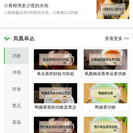
小青柑用多少度的水泡
小青柑建议用100度的水泡，小青柑以100度的高温开水冲泡既可以很好地把小青柑内含的营养物质冲泡出来，还能让小青柑的芳香油更简单发出，而且和普洱的融合度会更高，还可以对普洱熟茶有效地高温杀菌。
凤凰单丛
查看更多 >>
功效
冲泡
单丛茶的好处与坏处
凤凰柚花香单丛茶功效
存放
禁忌
鸭屎香茶的功效及禁忌
鸭屎香功效
茶器