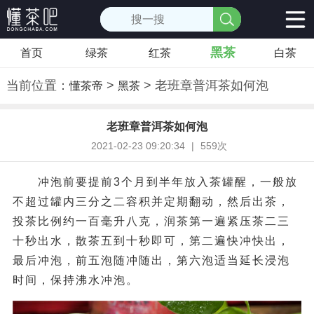
黑茶
首页
绿茶
红茶
白茶
当前位置：
>
> 老班章普洱茶如何泡
懂茶帝
黑茶
老班章普洱茶如何泡
2021-02-23 09:20:34
|
559次
冲泡前要提前3个月到半年放入茶罐醒，一般放
不超过罐内三分之二容积并定期翻动，然后出茶，
投茶比例约一百毫升八克，润茶第一遍紧压茶二三
十秒出水，散茶五到十秒即可，第二遍快冲快出，
最后冲泡，前五泡随冲随出，第六泡适当延长浸泡
时间，保持沸水冲泡。