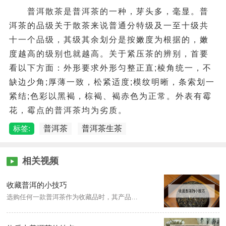
普洱散茶是普洱茶的一种，芽头多，毫显。普
洱茶的品级关于散茶来说普通分特级及一至十级共
十一个品级，其级其余划分是按嫩度为根据的，嫩
度越高的级别也就越高。关于紧压茶的辨别，首要
看以下方面：外形要求外形匀整正直;棱角统一，不
缺边少角;厚薄一致，松紧适度;模纹明晰，条索划一
紧结;色彩以黑褐，棕褐、褐赤色为正常。外表有霉
花，霉点的普洱茶均为劣质。
标签:
普洱茶
普洱茶生茶
相关视频
收藏普洱的小技巧
选购任何一款普洱茶作为收藏品时，其产品的感官审评指标和卫生指标必须达标，符合国家标准规定的相关要求。没有生产日期、QS、厂家等具体信息的茶品需要慎重收藏。