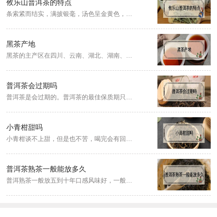
攸乐山普洱茶的特点
条索紧而结实，满披银毫，汤色呈金黄色，清澈透亮，香气高杨、舌面苦涩度稍高，苦底重于涩，且苦味明显，茶性较烈，茶汤入口回甘较快，持久，茶底叶片饱满柔软细嫩而肥厚。
黑茶产地
黑茶的主产区在四川、云南、湖北、湖南、陕西、安徽等地。属后发酵茶，因成品茶的外观呈黑色而得名。
普洱茶会过期吗
普洱茶是会过期的。普洱茶的最佳保质期只有10年左右，‘越陈越香’这个概念只在保质期内适用。如果储存不当，最佳保质期会相应缩短。
小青柑甜吗
小青柑谈不上甜，但是也不苦，喝完会有回甘的感觉，整体就是柑橘加普洱的味道，采摘立秋到秋分间未成熟的柑果，多糖含量较低，柑皮呈青绿色，闻起来有比较淡的甜味，带有点辛味。冲泡后的小青柑，青柑味与普洱茶味融合在一起，能明显品出甘甜柑皮味与醇厚茶香味。
普洱茶熟茶一般能放多久
普洱熟茶一般放五到十年口感风味好，一般不超过20年，超过了饮用价值也就不高了。普洱茶的存放要考虑其吸附性强的特点，应注意通风和避光，不能放冰箱里，不能用塑料袋密封，建议用宣纸包装好，放在通风的地方。