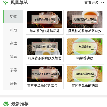
凤凰单丛
查看更多 >>
功效
冲泡
单丛茶的好处与坏处
凤凰柚花香单丛茶功效
存放
禁忌
鸭屎香茶的功效及禁忌
鸭屎香功效
茶器
经验
雪片单丛茶的功效与作用
雪片单丛茶的功效
最新推荐