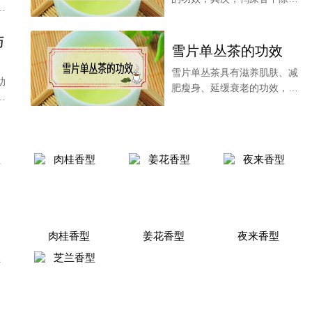
香
含有多酚类物质，具
与
雪片单丛茶的功效
雪片单丛茶具有滋养肌肤、减
助
肥瘦身、延缓衰老的功效，茶
片
叶内含的茶多酚物质
肉桂香型
姜花香型
夜来香型