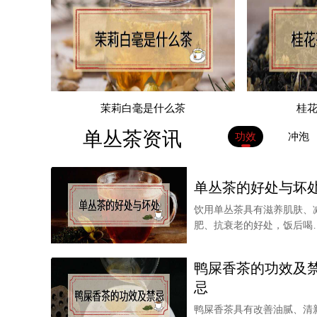
茉莉白毫是什么茶
桂
单丛茶资讯
功效
冲泡
单丛茶的好处与坏
饮用单丛茶具有滋养肌肤、
肥、抗衰老的好处，饭后喝
杯单丛茶还可以帮助
鸭屎香茶的功效及
忌
鸭屎香茶具有改善油腻、清