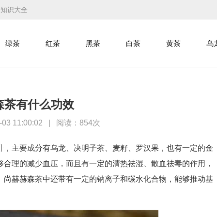
叶知识大全
绿茶
红茶
黑茶
白茶
黄茶
乌
森茶有什么功效
3 11:00:02
|
阅读：
854次
，主要成分有乌龙、决明子茶、麦籽、罗汉果，也有一定的金
够合理的减少血压，而且有一定的清热祛湿、散血祛毒的作用，
。尚赫赫森茶中还带有一定的钠离子和碳水化合物，能够推动基
。