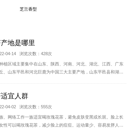
芝兰香型
茶产地是哪里
-04-14
浏览次数：428次
种植区域主要集中在山东、陕西、河南、河北、湖北、江西、广东
丘、山东平邑和河北巨鹿为中国三大主要产地，山东平邑县和湖南
林业局评为“中国金银花之乡”。
茶适宜人群
-04-02
浏览次数：555次
族、网络工作一族适宜喝玫瑰花茶，避免皮肤变黑或长斑。脸上长
女性可以喝玫瑰花茶，减少脸上的痘痘。运动量少、容易发胖人