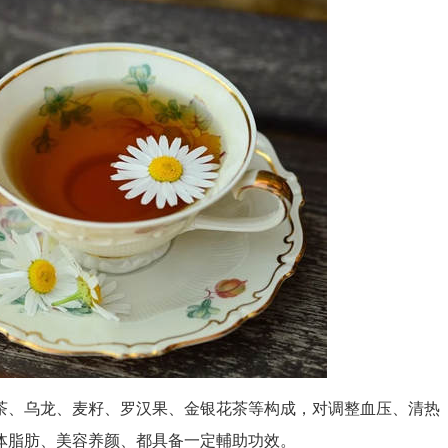
、乌龙、麦籽、罗汉果、金银花茶等构成，对调整血压、清热
体脂肪、美容养颜、都具备一定輔助功效。