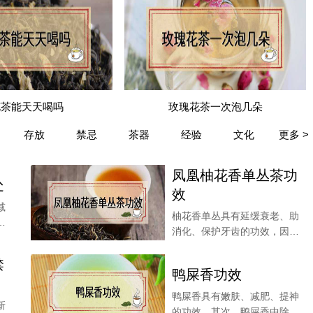
花茶能天天喝吗
玫瑰花茶一次泡几朵
存放
禁忌
茶器
经验
文化
更多 >
凤凰柚花香单丛茶功
处
效
减
柚花香单丛具有延缓衰老、助
一
消化、保护牙齿的功效，因为
单丛茶有着各种人体
禁
鸭屎香功效
鸭屎香具有嫩肤、减肥、提神
新
的功效，其次，鸭屎香中除了