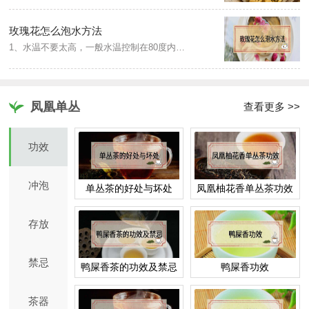
玫瑰花怎么泡水方法
1、水温不要太高，一般水温控制在80度内。2、可以适当的加入一些蜂蜜，能够增加花茶的香味。3、泡玫瑰花茶建议选择瓷器，陶器，茶具。4、泡玫瑰花茶的时候一定要盖上盖子，否则它的香味经过高温容易流失。玫瑰花茶分别可以搭配蜂蜜、柠檬、红枣、莲子等一起冲泡，分别有不同的效果。
凤凰单丛
查看更多 >>
功效
冲泡
单丛茶的好处与坏处
凤凰柚花香单丛茶功效
存放
禁忌
鸭屎香茶的功效及禁忌
鸭屎香功效
茶器