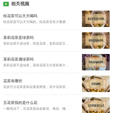
相关视频
桂花茶可以天天喝吗
桂花茶是可以天天喝的。桂花茶含有大量膳食纤维和钙离子、铁离子，适量饮用可以补充身体所需矿物质。
茉莉花茶是绿茶吗
茉莉花茶不是绿茶，而是花茶，茉莉花茶又叫茉莉香片，是传统茶类的再加工，是用特种工艺造型茶或经过精制后的绿茶茶坯与茉莉鲜花窨制而成的茶叶品种，主产地在福建的福州、广西的横县、江苏的苏州。
茉莉花茶属绿茶吗
茉莉花茶不是绿茶，茉莉花茶又叫茉莉香片，属于花茶类，是选用优质绿茶与三伏天双瓣含苞未放的茉莉花骨朵，通过拼和、窨制工艺制作而成，茉莉花茶是在传统茶叶的基础之上，经过再次加工制成，有别于传统的绿茶，因此茉莉花茶不属于绿茶。
花茶有哪些
花茶可分花草茶和花果茶两类，其中花草茶是以叶片和鲜花制作而成，花果茶以果实制作而成，两者都具有浓郁的花香或果香，花茶主要以绿茶、红茶和乌龙茶作为茶坯，然后配以能够吐香的花果作为原料，通过窨制工艺制作而成，根据其所用的香花品种不同，分为茉莉花茶、玉兰花茶、桂花花茶、珠兰花茶等，其中以茉莉花茶产量最大。
五花茶指的是什么花
一般情况下，五花茶是由金银花、菊花、槐花、木棉花和鸡蛋花这五种花组成，有个别方剂根据饮用者的体质而略作修改，有时会换成款冬花、玫瑰花或辛夷花、水翁花。