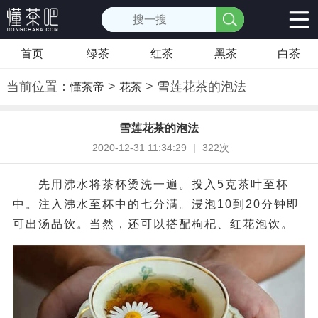
首页
绿茶
红茶
黑茶
白茶
当前位置：
>
> 雪莲花茶的泡法
懂茶帝
花茶
雪莲花茶的泡法
2020-12-31 11:34:29
|
322次
先用沸水将茶杯烫洗一遍。投入5克茶叶至杯
中。注入沸水至杯中的七分满。浸泡10到20分钟即
可出汤品饮。当然，还可以搭配枸杞、红花泡饮。