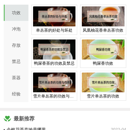
功效
冲泡
单丛茶的好处与坏处
凤凰柚花香单丛茶功效
存放
禁忌
鸭屎香茶的功效及禁忌
鸭屎香功效
茶器
经验
雪片单丛茶的功效与作用
雪片单丛茶的功效
最新推荐
金银花茶产地是哪里
2022-04