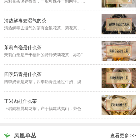
茉莉花茶保存得当，一般可保存一到两年。但随着存放时间的延长，花茶的色泽和香味会越加衰减。若想尽享茉莉花茶的新鲜清香风味，最好在买回家后三个月内享用。茉莉花茶是绿茶的再加工茶，含水量高、易变质，在购买时一次量不宜过多。
清热解毒去湿气的茶
清热解毒去湿气的茶有金银花茶、菊花茶、竹叶饮、五花茶、辛凉饮等，这些茶清热除湿效果都很好，特别适合夏季使用。
茉莉白毫是什么茶
茉莉白毫是产于福州的特种茉莉花茶，亦称“大白毫”，也叫大白毫茉莉花茶。白毫茉莉花茶选用高山芽叶肥壮多毫的大白茶等品种茶树首春毫芽制成茶坯，用荣莉伏花经七次窨花一次提花制成。
四季奶青是什么茶
四季奶青是奶茶，四季奶青是通过牛奶、淡奶、盐、炼奶和糖制作出来的一种饮品。奶青是用来做奶茶的原材料。
正岩肉桂什么茶
正岩肉桂属乌龙茶，产于福建武夷山，茶色乌润，有着浓郁的花香味，似兰花清香味，给人一种高扬、辛锐之感，耐泡，香气层次分明，味道有层次感，茶汤呈现为桔红色，茶汤清澈无杂质。
凤凰单丛
查看更多 >>