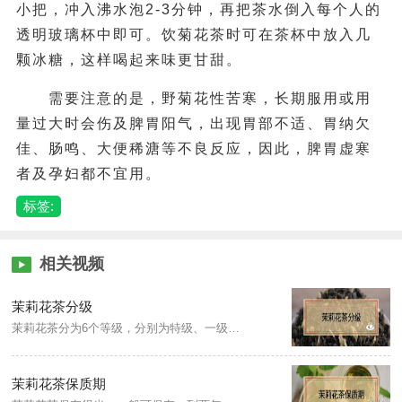
小把，冲入沸水泡2-3分钟，再把茶水倒入每个人的
透明玻璃杯中即可。饮菊花茶时可在茶杯中放入几
颗冰糖，这样喝起来味更甘甜。
需要注意的是，野菊花性苦寒，长期服用或用
量过大时会伤及脾胃阳气，出现胃部不适、胃纳欠
佳、肠鸣、大便稀溏等不良反应，因此，脾胃虚寒
者及孕妇都不宜用。
标签:
相关视频
茉莉花茶分级
茉莉花茶分为6个等级，分别为特级、一级、二级、三级、四级、五级。特级、一级的茶采用的原料嫩度较好，条形细紧，芽毫稍显露；二级、三级的茶所用原料嫩度稍差，基本无芽毫；四级、五级的茶属于低档茶，原料嫩度是比较差，条形松、大，常带茎梗。
茉莉花茶保质期