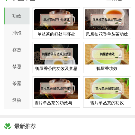
功效
冲泡
单丛茶的好处与坏处
凤凰柚花香单丛茶功效
存放
禁忌
鸭屎香茶的功效及禁忌
鸭屎香功效
茶器
经验
雪片单丛茶的功效与作用
雪片单丛茶的功效
最新推荐