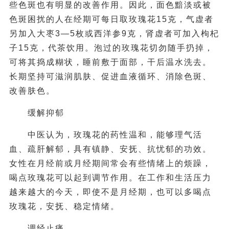
些色斑也有明显的改善作用。因此，面色黯淡或被
色斑困扰的人在经期可每日取玫瑰花15克，气虚者
另加入大枣3—5枚或西洋参9克，肾虚者可加入枸杞
子15克，代茶饮用。泡过的玫瑰花切勿随手扔掉，
可将其捣成糊状，睡前敷于面部，干后温水洗去。
长期坚持可滋润肌肤、促进血液循环、消除色斑、
改善肤色。
缓解抑郁
中医认为，玫瑰花的药性温和，能够理气活
血、疏肝解郁，具有镇静、安抚、抗忧郁的功效。
女性在月经前或月经期间常会有些情绪上的烦躁，
喝点玫瑰花可以起到调节作用。在工作和生活压力
越来越大的今天，即使不是月经期，也可以多喝点
玫瑰花，安抚、稳定情绪。
调经止痛