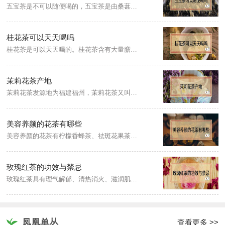
五宝茶是不可以随便喝的，五宝茶是由桑葚，红枣，人参，枸杞，还有黄精混合在一起泡出来的茶，不宜随意饮用。
桂花茶可以天天喝吗
桂花茶是可以天天喝的。桂花茶含有大量膳食纤维和钙离子、铁离子，适量饮用可以补充身体所需矿物质。
茉莉花茶产地
茉莉花茶发源地为福建福州，茉莉花茶又叫茉莉香片，属于花茶，茶胚为绿茶，成品将茉莉花去除，亦属于绿茶的一种，已有1000多年历史。
美容养颜的花茶有哪些
美容养颜的花茶有柠檬香蜂茶、祛斑花果茶、乌龙桂花茶、薰衣草茉莉花茶、玫瑰蜂蜜茶、玫瑰美颜茶、润肌养颜茶、菊花山楂茶、洋甘菊紫罗兰茶、绿豆菊花茶等。
玫瑰红茶的功效与禁忌
玫瑰红茶具有理气解郁、清热消火、滋润肌肤、祛斑补水、消除疲劳等功效，其次玫瑰红茶性温和，且富含茶红素、维生素等物质，饮用有促进消化功效；长期失眠人群禁忌饮用，另外隔夜茶宜滋生细菌亦禁忌饮用。
凤凰单丛
查看更多 >>