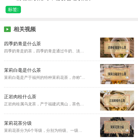
标签:
相关视频
四季奶青是什么茶
四季奶青是奶茶，四季奶青是通过牛奶、淡奶、盐、炼奶和糖制作出来的一种饮品。奶青是用来做奶茶的原材料。
茉莉白毫是什么茶
茉莉白毫是产于福州的特种茉莉花茶，亦称“大白毫”，也叫大白毫茉莉花茶。白毫茉莉花茶选用高山芽叶肥壮多毫的大白茶等品种茶树首春毫芽制成茶坯，用荣莉伏花经七次窨花一次提花制成。
正岩肉桂什么茶
正岩肉桂属乌龙茶，产于福建武夷山，茶色乌润，有着浓郁的花香味，似兰花清香味，给人一种高扬、辛锐之感，耐泡，香气层次分明，味道有层次感，茶汤呈现为桔红色，茶汤清澈无杂质。
茉莉花茶分级
茉莉花茶分为6个等级，分别为特级、一级、二级、三级、四级、五级。特级、一级的茶采用的原料嫩度较好，条形细紧，芽毫稍显露；二级、三级的茶所用原料嫩度稍差，基本无芽毫；四级、五级的茶属于低档茶，原料嫩度是比较差，条形松、大，常带茎梗。