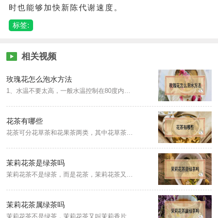
时也能够加快新陈代谢速度。
标签:
相关视频
玫瑰花怎么泡水方法
1、水温不要太高，一般水温控制在80度内。2、可以适当的加入一些蜂蜜，能够增加花茶的香味。3、泡玫瑰花茶建议选择瓷器，陶器，茶具。4、泡玫瑰花茶的时候一定要盖上盖子，否则它的香味经过高温容易流失。玫瑰花茶分别可以搭配蜂蜜、柠檬、红枣、莲子等一起冲泡，分别有不同的效果。
花茶有哪些
花茶可分花草茶和花果茶两类，其中花草茶是以叶片和鲜花制作而成，花果茶以果实制作而成，两者都具有浓郁的花香或果香，花茶主要以绿茶、红茶和乌龙茶作为茶坯，然后配以能够吐香的花果作为原料，通过窨制工艺制作而成，根据其所用的香花品种不同，分为茉莉花茶、玉兰花茶、桂花花茶、珠兰花茶等，其中以茉莉花茶产量最大。
茉莉花茶是绿茶吗
茉莉花茶不是绿茶，而是花茶，茉莉花茶又叫茉莉香片，是传统茶类的再加工，是用特种工艺造型茶或经过精制后的绿茶茶坯与茉莉鲜花窨制而成的茶叶品种，主产地在福建的福州、广西的横县、江苏的苏州。
茉莉花茶属绿茶吗
茉莉花茶不是绿茶，茉莉花茶又叫茉莉香片，属于花茶类，是选用优质绿茶与三伏天双瓣含苞未放的茉莉花骨朵，通过拼和、窨制工艺制作而成，茉莉花茶是在传统茶叶的基础之上，经过再次加工制成，有别于传统的绿茶，因此茉莉花茶不属于绿茶。