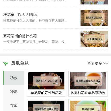
桂花茶可以天天喝吗
桂花茶是可以天天喝的。桂花茶含有大量膳食纤维和钙离子、铁离子，适量饮用可以补充身体所需矿物质。
五花茶指的是什么花
一般情况下，五花茶是由金银花、菊花、槐花、木棉花和鸡蛋花这五种花组成，有个别方剂根据饮用者的体质而略作修改，有时会换成款冬花、玫瑰花或辛夷花、水翁花。
凤凰单丛
查看更多 >>
功效
冲泡
单丛茶的好处与坏处
凤凰柚花香单丛茶功效
存放