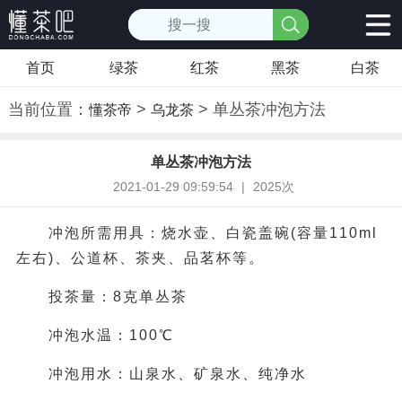
首页
绿茶
红茶
黑茶
白茶
当前位置：
>
> 单丛茶冲泡方法
懂茶帝
乌龙茶
单丛茶冲泡方法
2021-01-29 09:59:54
|
2025次
冲泡所需用具：烧水壶、白瓷盖碗(容量110ml
左右)、公道杯、茶夹、品茗杯等。
投茶量：8克单丛茶
冲泡水温：100℃
冲泡用水：山泉水、矿泉水、纯净水