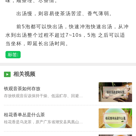
味，顺茶理、尽茶情。
出汤慢，则容易使茶汤苦涩、香气薄弱。
前5泡都可以快出汤，快速冲泡快速出汤，从冲
水到出汤整个过程不超过7~10s，5泡 之后可以适
当坐杯，即延长出汤时间。
标签:
相关视频
铁观音茶如何存放
存放铁观音应该保持干燥、低温贮存、回避光照、密封保存、不混装贮存，此外，茶叶也不宜和别的物品一起储放，因为茶叶本身质地疏松，孔隙度较多，要是与别的东西混放，泡出来的茶叶会有异味而且口感不好。
桂花香单丛是什么茶
桂花香是乌龙茶，原产广东省潮安县凤凰山茶区，为凤凰单枞花蜜香型珍贵名枞之一，因有桂花香味而得名，外形挺直肥硕，色泽黄褐似鳝鱼皮色，有天然优雅的花香，滋味浓郁，甘醇、爽口，有山韵。