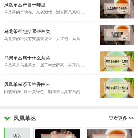
凤凰单丛产自于哪里
单丛茶的产地在广东省潮州市潮安区凤凰镇，是广东的一种传统名茶，具有形美、色翠、味甘、香郁的特点。成品茶既有绿茶的清香，又有红茶的浓厚滋味，是集花香、蜜香、果香、茶香于一体的浓香型茶叶。
乌龙茶都包括哪些种类
乌龙茶的种类有安溪铁观音、大红袍、凤凰水仙、东方美人、罗汉沉香、红水乌龙、乌龙红茶、黑乌龙等。乌龙茶属于青茶、半发酵茶，乌龙茶是经过采摘、萎凋、摇青、炒青、揉捻、烘焙等工序后制出的品质的茶类。
乌岽单丛属于什么茶类
单丛茶是乌龙茶类，属于半发酵茶，外形条索粗壮，匀整挺直，色泽黄褐，油润有光，并有朱砂红点，冲泡清香持久，有独特的天然兰花香，滋味浓醇鲜爽，润喉回甘，汤色清澈黄亮，叶底边缘朱红，叶腹黄亮，素有“绿叶红镶边”之称。
凤凰单枞茶玉兰香由来
因该树的生叶呈黄绿色，制成茶后具有自然的玉兰花香味而得名，该茶树生长在海拔670米的凤溪管区东郊大路顶村西的山腰茶园里。
凤凰单丛
查看更多 >>
功效