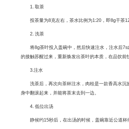
1. 取茶
投茶量为8克左右，茶水比例为1:20，即8g干茶12
2. 洗茶
将8g茶叶投入盖碗中，然后快速注水，注水后7s
的接触苏醒过来，重新焕发出茶叶的本质，在品饮前
3.注水
洗茶后，再次向茶杯注水，肉桂是一款香高水沉的
身中翻滚起来，并能将茶末去到一边。
4. 低位出汤
静候约15秒后，在出汤的时候，盖碗靠近公道杯