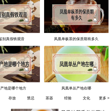
鉴别真假铁观音
凤凰单枞茶的保质期有多久
音产地是哪个地方
凤凰单丛产地在哪
存放
禁忌
茶器
经验
文化
更多 >