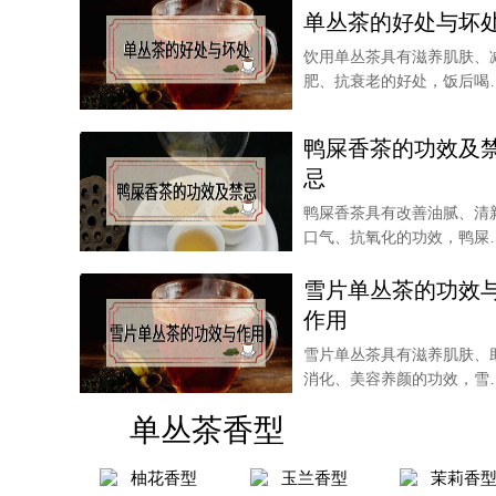
单丛茶的好处与坏
饮用单丛茶具有滋养肌肤、
肥、抗衰老的好处，饭后喝
杯单丛茶还可以帮助
鸭屎香茶的功效及
忌
鸭屎香茶具有改善油腻、清
口气、抗氧化的功效，鸭屎
中的氟含量较高，起
雪片单丛茶的功效
作用
雪片单丛茶具有滋养肌肤、
消化、美容养颜的功效，雪
单丛茶也可以起到振
单丛茶香型