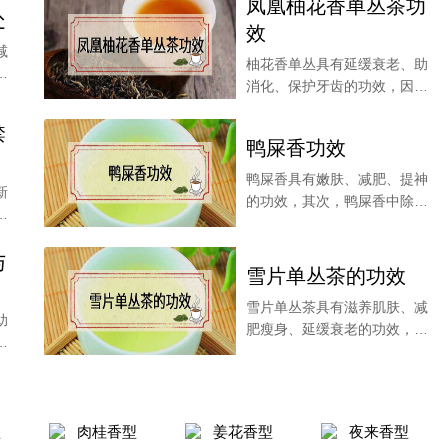
凤凰柚花香单丛茶功
处
效
减
柚花香单丛具有延缓衰老、助
一
消化、保护牙齿的功效，因为
单丛茶有着各种人体
禁
鸭屎香功效
鸭屎香具有嫩肤、减肥、提神
新
的功效，其次，鸭屎香中除了
香
含有多酚类物质，具
与
雪片单丛茶的功效
雪片单丛茶具有滋养肌肤、减
助
肥瘦身、延缓衰老的功效，茶
片
叶内含的茶多酚物质