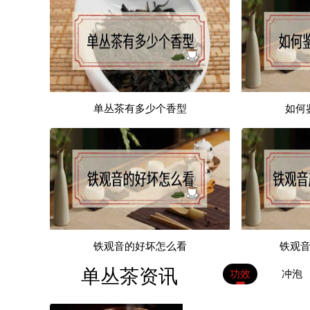
单丛茶有多少个香型
如何
铁观音的好坏怎么看
铁观
单丛茶资讯
功效
冲泡