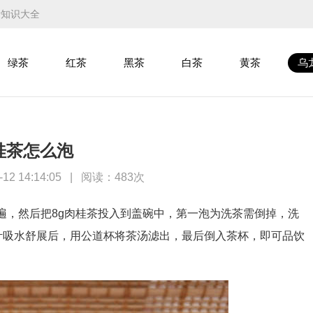
叶知识大全
绿茶
红茶
黑茶
白茶
黄茶
乌
桂茶怎么泡
2 14:14:05
|
阅读：
483次
，然后把8g肉桂茶投入到盖碗中，第一泡为洗茶需倒掉，洗
茶叶吸水舒展后，用公道杯将茶汤滤出，最后倒入茶杯，即可品饮