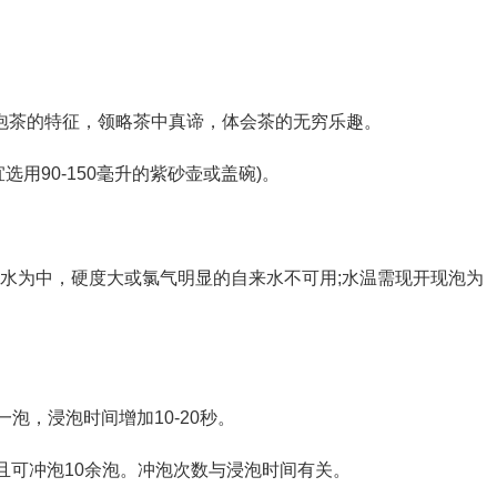
茶的特征，领略茶中真谛，体会茶的无穷乐趣。
用90-150毫升的紫砂壶或盖碗)。
水为中，硬度大或氯气明显的自来水不可用;水温需现开现泡为
一泡，浸泡时间增加10-20秒。
可冲泡10余泡。冲泡次数与浸泡时间有关。