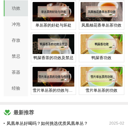
功效
冲泡
单丛茶的好处与坏处
凤凰柚花香单丛茶功效
存放
禁忌
鸭屎香茶的功效及禁忌
鸭屎香功效
茶器
经验
雪片单丛茶的功效与作用
雪片单丛茶的功效
最新推荐
凤凰单丛好喝吗？如何挑选优质凤凰单丛？
2025-02