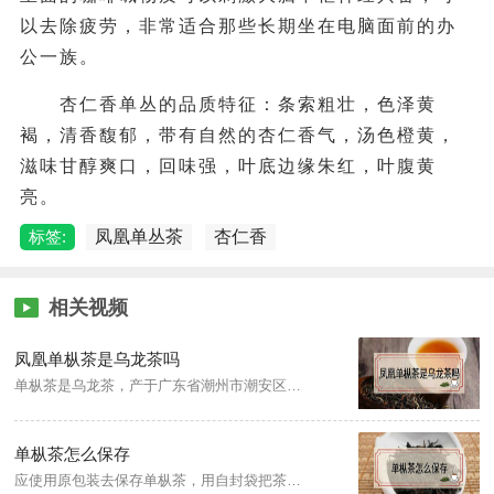
以去除疲劳，非常适合那些长期坐在电脑面前的办
公一族。
杏仁香单丛的品质特征：条索粗壮，色泽黄
褐，清香馥郁，带有自然的杏仁香气，汤色橙黄，
滋味甘醇爽口，回味强，叶底边缘朱红，叶腹黄
亮。
标签:
凤凰单丛茶
杏仁香
相关视频
凤凰单枞茶是乌龙茶吗
单枞茶是乌龙茶，产于广东省潮州市潮安区，成品茶外形条索粗壮，匀整挺直，色泽黄褐，油润有光，并有朱砂红点。冲泡清香持久，滋味浓醇鲜爽，润喉回甘，具独特的山韵。
单枞茶怎么保存
应使用原包装去保存单枞茶，用自封袋把茶叶密封并把它放入不透光的罐子中，注意装茶叶的容器一定要干净、无异味，并且不可以把罐子放在阳光下直接照射，而且要避免受潮，应放在阴凉干燥的环境中。