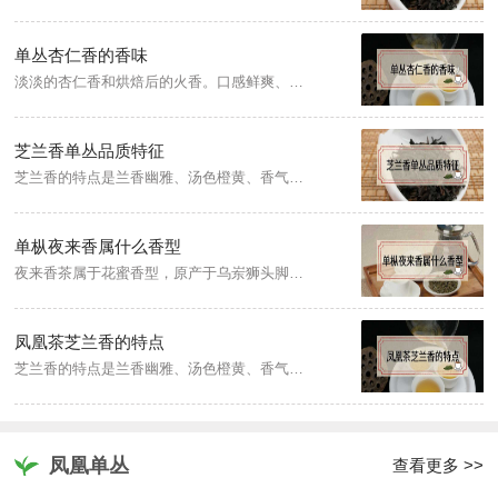
单丛杏仁香的香味
淡淡的杏仁香和烘焙后的火香。口感鲜爽、韵味足、滋味香甜、顺滑回甘，外形粗壮，均匀挺直，细闻有浓郁的自然花香，汤色橙黄，冲泡后杏仁香味馥郁，耐冲泡。
芝兰香单丛品质特征
芝兰香的特点是兰香幽雅、汤色橙黄、香气浓郁、底力浑厚，香韵明显，回甘突出。原产广东省潮安县凤凰茶区，其代表性品名有八仙茶、贡香、鸡笼刊、竹叶、草兰、白八仙、雷公茶等。
单枞夜来香属什么香型
夜来香茶属于花蜜香型，原产于乌岽狮头脚，主产地凤西丹湖。成茶条索紧结，较直，浅褐色油润，具有自然的夜来香花味，香气浓郁，甘醇鲜爽，韵味独特，汤色金黄明亮、耐冲泡。
凤凰茶芝兰香的特点
芝兰香的特点是兰香幽雅、汤色橙黄、香气浓郁、底力浑厚，香韵明显，回甘突出。原产广东省潮安县凤凰茶区，其代表性品名有八仙茶、贡香、鸡笼刊、竹叶、草兰、白八仙、雷公茶等。
凤凰单丛
查看更多 >>