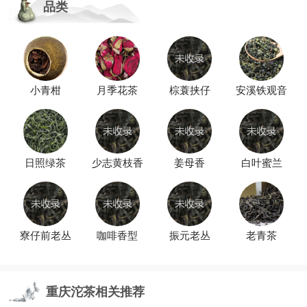
品类
小青柑
月季花茶
棕蓑挟仔
安溪铁观音
日照绿茶
少志黄枝香
姜母香
白叶蜜兰
寮仔前老丛
咖啡香型
振元老丛
老青茶
重庆沱茶相关推荐