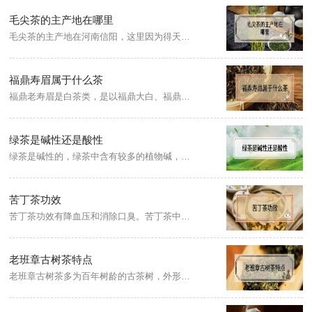
毛尖茶的主产地在哪里
毛尖茶的主产地在河南信阳，这里因为得天独厚的自然地理环境造就了毛尖的独特口感。因为河南信阳的山非常高，生态环境佳，一方水土造就一方茶叶，这里的毛尖颜色非常青嫩、翠绿，香味浓郁，能够飘香很远，就好像成熟的板栗清香。不仅如此，信阳毛尖非常耐泡，可以兑几道水。
福鼎寿眉属于什么茶
福鼎老寿眉是白茶类，是以福鼎大白、福鼎白茶树制成的茶叶。寿眉叶张稍肥嫩，芽叶连枝，无老梗，叶整卷如眉，香气纯洁。其中用茶芽叶制成的毛茶称为“小白”，以区别于福鼎大白茶、政和大白茶茶树芽叶制成的“大白”毛茶。
绿茶是碱性还是酸性
绿茶是碱性的，绿茶中含有较多的植物碱，咖啡碱、茶碱、胆碱等植物碱，因此，绿茶在食用时属于化学碱性;而从营养学角度来看，绿茶中含有大量的矿物质，在经过胃肠消化之后，最终产物属于弱碱性，因此，绿茶属于碱性茶。
苦丁茶功效
苦丁茶功效有降血压和消除口臭。苦丁茶中所含的单宁酸有杀菌作用，能阻止细菌在食物残渣中繁殖，能够有效地防止口腔异味，所以苦丁茶是能消除口臭的。
老班章古树茶特点
老班章古树茶多为百年树龄的古茶树，外形条索细长而粗壮显毫，除芽头显白毫外，芽叶色泽墨绿油亮，新茶汤色清亮，存放三年以上汤色呈黄亮，新茶明香更显，1至4年的香型总体呈花蜜香型，暗香稳重而突出，茶气刚烈，入口即能明显感觉到茶汤的茶气强劲度，回甘持久，耐泡度高，越泡越清甜。