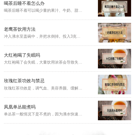
喝茶后睡不着怎么办
喝茶后睡不着可以喝少量的果汁、牛奶、甜点进行缓解，但不可多食，其次可以通过看书或听催眠的歌曲加快睡眠，可进行散步、泡热水澡、做按摩等轻幅度运动缓解，但平时仍需注意，晚上喝茶时要少放茶叶，不要泡得过浓，也不宜在睡前2小时内喝茶。
老鹰茶饮用方法
冲入沸水至盖碗中，并把水倒掉。投入3克茶叶至盖碗中。注入沸水，并把头泡茶汤倒掉。再次注入沸水至盖碗的八分满。盖上盖子，等待10秒左右。倒至茶汤至品茗杯饮用。
大红袍喝了失眠吗
大红袍喝了会失眠，大量饮用浓茶会导致失眠，大红袍属于半发酵茶，其中含有大量的咖啡碱和茶多酚，能刺激神经兴奋。因此，对茶敏感，有失眠倾向的人，一般吃过晚饭后就不宜喝茶了。
玫瑰红茶功效与禁忌
玫瑰红茶功效是，调气血、美容养颜、缓解抑郁、调经止痛。玫瑰花含丰富的维生素A、C、B、E、K以及单宁酸，能改善内分泌失调，对消除疲劳和伤口瘀合也有帮助。玫瑰红茶的禁忌为便秘者、虚火旺盛者、孕妇不宜不宜饮用。
凤凰单丛能煮吗
单丛茶一般情况下是不煮的，因为沸水快速冲泡更能激发出它的高香和甜韵，煮茶容易闷出熟气，破坏茶本身的鲜爽感，影响口感，因此不建议煮饮。