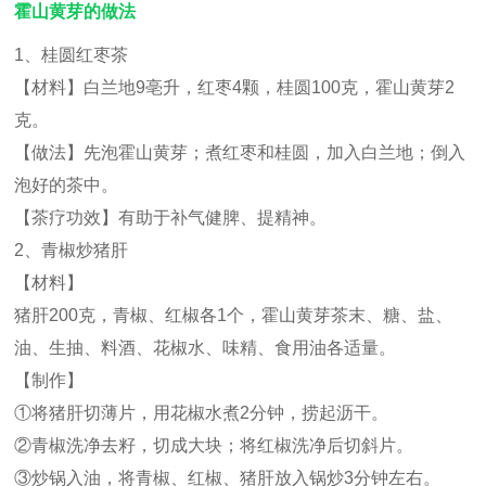
霍山黄芽的做法
1、桂圆红枣茶
【材料】白兰地9亳升，红枣4颗，桂圆100克，霍山黄芽2
克。
【做法】先泡霍山黄芽；煮红枣和桂圆，加入白兰地；倒入
泡好的茶中。
【茶疗功效】有助于补气健脾、提精神。
2、青椒炒猪肝
【材料】
猪肝200克，青椒、红椒各1个，霍山黄芽茶末、糖、盐、
油、生抽、料酒、花椒水、味精、食用油各适量。
【制作】
①将猪肝切薄片，用花椒水煮2分钟，捞起沥干。
②青椒洗净去籽，切成大块；将红椒洗净后切斜片。
③炒锅入油，将青椒、红椒、猪肝放入锅炒3分钟左右。