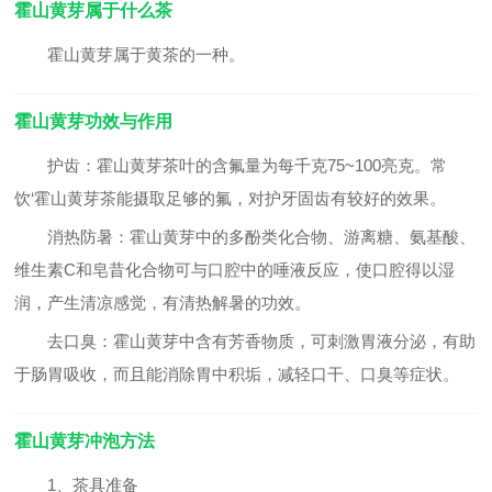
霍山黄芽属于什么茶
霍山黄芽属于黄茶的一种。
霍山黄芽功效与作用
护齿：
霍山黄芽茶叶的含氟量为每千克75~100亮克。常
饮‘霍山黄芽茶能摄取足够的氟，对护牙固齿有较好的效果。
消热防暑：
霍山黄芽中的多酚类化合物、游离糖、氨基酸、
维生素C和皂昔化合物可与口腔中的唾液反应，使口腔得以湿
润，产生清凉感觉，有清热解暑的功效。
去口臭：
霍山黄芽中含有芳香物质，可刺激胃液分泌，有助
于肠胃吸收，而且能消除胃中积垢，减轻口干、口臭等症状。
霍山黄芽冲泡方法
1、茶具准备