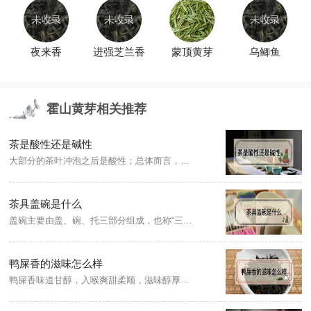
夜来香
进强芝兰香
蒙顶黄芽
乌鲫鱼
霍山黄芽相关推荐
茶是酸性还是碱性
大部分的茶叶冲泡之后是酸性；总体而言，绿茶呈碱性；红茶酸性最强；青茶和普洱茶酸性介于中间。当pH值＜7时，属于酸性，数值越小，酸性越强；当pH值＞7时，属于碱性，数值越大，碱性越强。
茶具盖碗是什么
盖碗主要由盖、碗、托三部分组成，也称“三才杯”，托为“地”，盖为“天”，杯为“人”，包含了“夭为盖、地载之、人育之”的道理。品茗时，连杯、托、盖一同端起来的手法称为“三才合一”。
鸭屎香的滋味怎么样
鸭屎香味道甘醇，入喉爽甜柔顺，滋味醇厚浓烈，微甘苦，回甘力强，而且十分耐泡，产自广东省潮州市，是广东凤凰单丛茶中的一种。