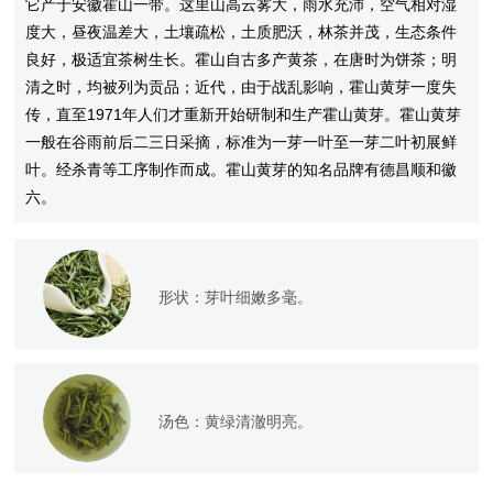
它产于安徽霍山一带。这里山高云雾大，雨水充沛，空气相对湿
度大，昼夜温差大，土壤疏松，土质肥沃，林茶并茂，生态条件
良好，极适宜茶树生长。霍山自古多产黄茶，在唐时为饼茶；明
清之时，均被列为贡品；近代，由于战乱影响，霍山黄芽一度失
传，直至1971年人们才重新开始研制和生产霍山黄芽。霍山黄芽
一般在谷雨前后二三日采摘，标准为一芽一叶至一芽二叶初展鲜
叶。经杀青等工序制作而成。霍山黄芽的知名品牌有德昌顺和徽
六。
形状：
芽叶细嫩多毫。
汤色：
黄绿清澈明亮。