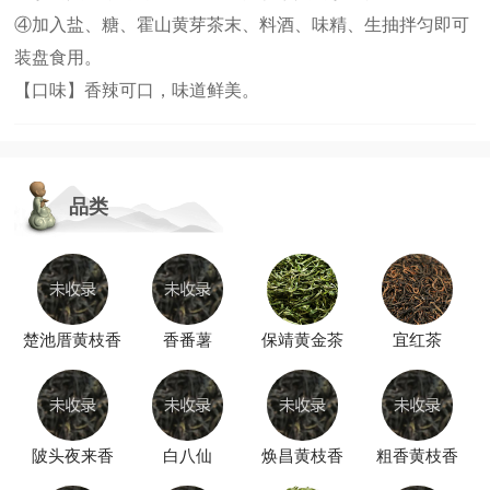
④加入盐、糖、霍山黄芽茶末、料酒、味精、生抽拌匀即可
装盘食用。
【口味】香辣可口，味道鲜美。
品类
楚池厝黄枝香
香番薯
保靖黄金茶
宜红茶
陂头夜来香
白八仙
焕昌黄枝香
粗香黄枝香