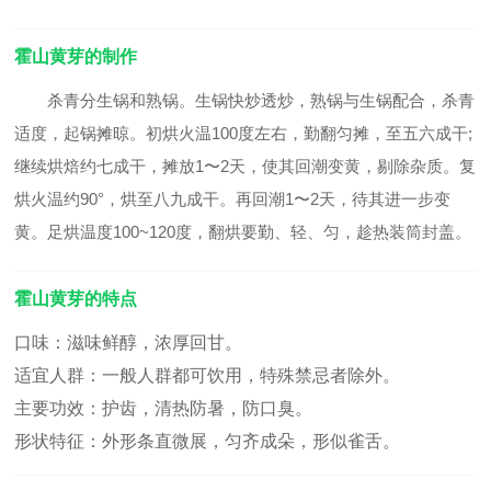
霍山黄芽的制作
杀青分生锅和熟锅。生锅快炒透炒，熟锅与生锅配合，杀青
适度，起锅摊晾。初烘火温100度左右，勤翻匀摊，至五六成干;
继续烘焙约七成干，摊放1〜2天，使其回潮变黄，剔除杂质。复
烘火温约90°，烘至八九成干。再回潮1〜2天，待其进一步变
黄。足烘温度100~120度，翻烘要勤、轻、匀，趁热装筒封盖。
霍山黄芽的特点
口味：滋味鲜醇，浓厚回甘。
适宜人群：一般人群都可饮用，特殊禁忌者除外。
主要功效：护齿，清热防暑，防口臭。
形状特征：外形条直微展，匀齐成朵，形似雀舌。