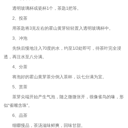
透明玻璃杯或瓷杯1个，茶匙1把等。
2、投茶
用茶匙将3克左右的霍山黄芽轻轻置入透明玻璃杯中。
3、冲泡
先快后慢地注入70度的水，约至1/2处即可，待茶叶完全浸
透，再注水至八分满。
4、分茶
将泡好的霍山黄芽茶分倒入茶杯，以七分满为宜。
5、赏茶
茶芽尖端开始产生气泡，随之微微张开，很像雀鸟的喙，形
似“雀嘴含珠”。
6、品茶
细啜慢品，茶汤滋味鲜爽，回味甘甜。