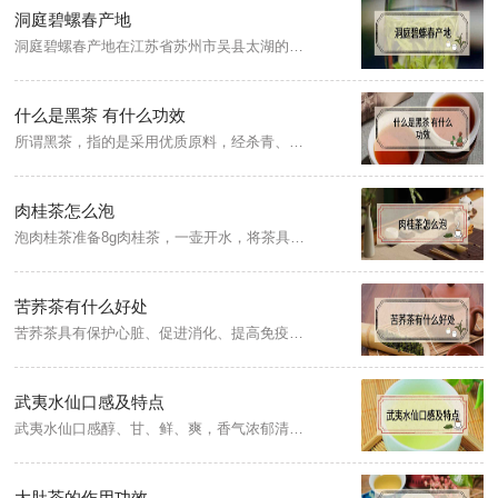
洞庭碧螺春产地
洞庭碧螺春产地在江苏省苏州市吴县太湖的洞庭山(今苏州吴中区)，所以又称洞庭碧螺春。洞庭碧螺春茶产于洞庭东、西山的碧螺春茶，芽多、嫩香、汤清、味醇。
什么是黑茶 有什么功效
所谓黑茶，指的是采用优质原料，经杀青、揉捻、渥堆、干燥等工艺加工而成，且具有越陈越香特点的黑毛茶和以其为原料精制加工而成的产品总称。黑茶具有增进食欲，缓解湿气，改善血糖，暖胃健脾，抗氧化的功效。
肉桂茶怎么泡
泡肉桂茶准备8g肉桂茶，一壶开水，将茶具用开水清洗一遍，然后把8g肉桂茶投入到盖碗中，第一泡为洗茶需倒掉，洗茶后再次注水（将盖碗注满），盖上盖子，等待20秒茶叶吸水舒展后，用公道杯将茶汤滤出，最后倒入茶杯，即可品饮肉桂茶汤。
苦荞茶有什么好处
苦荞茶具有保护心脏、促进消化、提高免疫力等好处，苦荞茶含有丰富的黄酮和维生素等营养物质，这些物质被人体吸收后，能清理身体内的自由基，并能阻止身体内氧化反应发生，防止过氧化脂质对人体产生的伤害，提高身体各器官功能，并能延缓多种衰老症状出现。
武夷水仙口感及特点
武夷水仙口感醇、甘、鲜、爽，香气浓郁清醇，茶汤滋味爽口透花香，汤色浓艳呈橙黄色或金黄色，叶底软亮、大而肥厚，朱砂红边明显耐冲泡。武夷水仙有一股幽柔的兰花香，有的则带乳香和水仙花香，不管是何种香型，都带清甜味。
大肚茶的作用功效