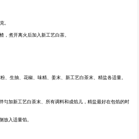
3克。
山楂，煮开离火后加入新工艺白茶。
克，面粉、生抽、花椒、味精、姜末、新工艺白茶末、精盐各适量。
者拌匀加新工艺白茶末、所有调料和成馅儿，精盐最好在包馅的时
侧放入适量馅。