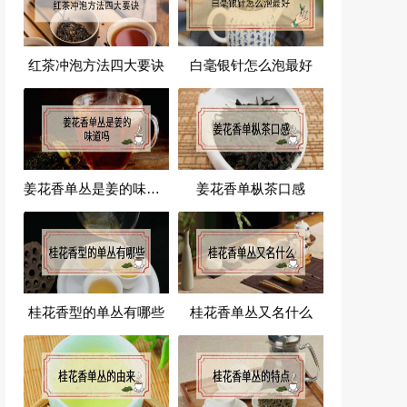
红茶冲泡方法四大要诀
白毫银针怎么泡最好
姜花香单丛是姜的味道吗
姜花香单枞茶口感
桂花香型的单丛有哪些
桂花香单丛又名什么