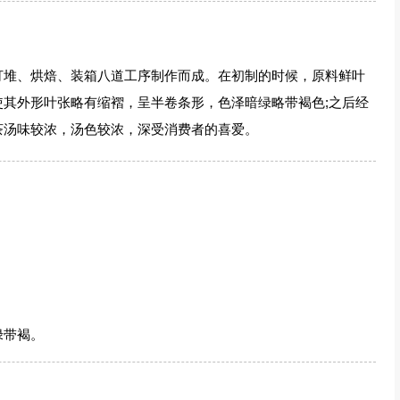
堆、烘焙、装箱八道工序制作而成。在初制的时候，原料鲜叶
其外形叶张略有缩褶，呈半卷条形，色泽暗绿略带褐色;之后经
茶汤味较浓，汤色较浓，深受消费者的喜爱。
。
绿带褐。