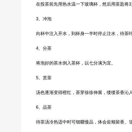
在投茶前先用热水温一下玻璃杯，然后用茶匙将3
3、冲泡
向杯中注入开水，到杯身一半时停止注水，待茶叶
4、分茶
将泡好的茶水倒入茶杯，以七分满为宜。
5、赏茶
汤色逐渐变得橙红，茶芽徐徐伸展，缕缕茶香沁
6、品茶
待茶汤冷热适中时可细啜慢品，体会齿颊留香、甘