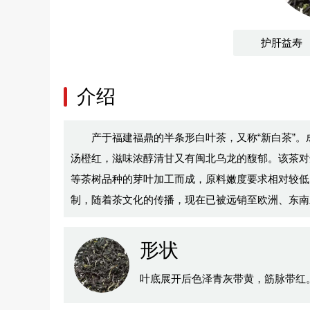
护肝益寿
介绍
产于福建福鼎的半条形白叶茶，又称“新白茶”
汤橙红，滋味浓醇清甘又有闽北乌龙的馥郁。该茶对
等茶树品种的芽叶加工而成，原料嫩度要求相对较低
制，随着茶文化的传播，现在已被远销至欧洲、东南
形状
叶底展开后色泽青灰带黄，筋脉带红