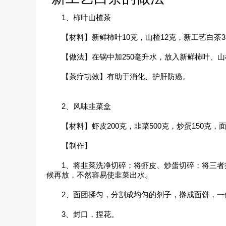
1、柿叶山楂茶
【材料】新鲜柿叶10克，山楂12克，新工艺白茶
【做法】在锅中加250毫升水，放入新鲜柿叶、
【茶疗功效】有助于消化、护肝防癌。
2、风味韭菜盒
【材料】虾皮200克，韭菜500克，炒蛋150
【制作】
1、将韭菜洗净切碎；将虾皮、炒蛋切碎；将三
候再放，不然容易使韭菜出水。
2、面团揉匀，分割成均匀的剂子，擀成面饼，一
3、封口，捏花。