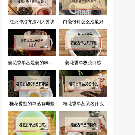
红茶冲泡方法四大要诀
白毫银针怎么泡最好
姜花香单丛是姜的味道吗
姜花香单枞茶口感
桂花香型的单丛有哪些
桂花香单丛又名什么