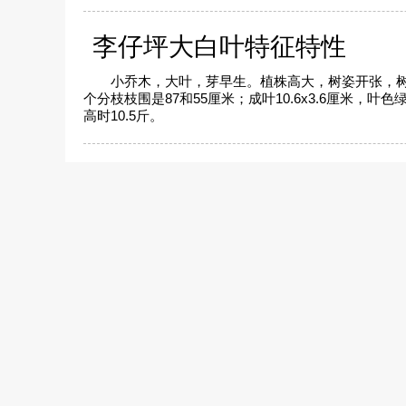
李仔坪大白叶特征特性
小乔木，大叶，芽早生。植株高大，树姿开张，树冠像一
个分枝枝围是87和55厘米；成叶10.6x3.6厘米，叶
高时10.5斤。