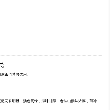
忌
和浓茶也禁忌饮用。
黄栀花香明显，汤色黄绿，滋味甘醇，老丛山韵味浓厚，耐冲