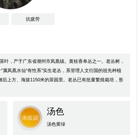
抗疲劳
茶叶，产于广东省潮州市凤凰镇。黄枝香单丛之一。老丛树，
”属凤凰水仙“有性系”实生老丛，系管理人文衍国的祖先种植
侧后上方、海拔1150米的茶园里。老丛已有批量繁殖栽培，形
汤色
汤色黄绿