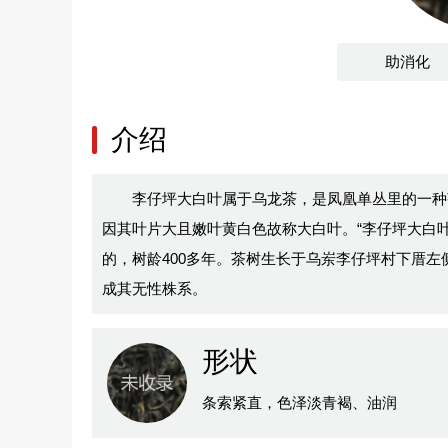
助消化
介绍
李仔坪大白叶属于乌龙茶，是凤凰单丛里的一种
因其叶片大且嫩叶黄白色故称大白叶。“李仔坪大白叶
的，树龄400多年。茶树生长于乌岽李仔坪村下厝左
成其无性株系。
形状
条索紧直，色泽淡青褐、油润