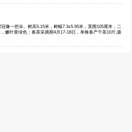
把伞。树高5.15米，树幅7.3x5.95米，茎围105厘米，二
色绿，嫩叶黄绿色；春茶采摘期4月17-18日，单株春产干茶10斤,最