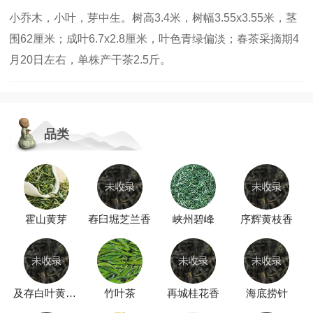
小乔木，小叶，芽中生。树高3.4米，树幅3.55x3.55米，茎
围62厘米；成叶6.7x2.8厘米，叶色青绿偏淡；春茶采摘期4
月20日左右，单株产干茶2.5斤。
品类
霍山黄芽
舂臼堀芝兰香
峡州碧峰
序辉黄枝香
及存白叶黄枝香
竹叶茶
再城桂花香
海底捞针