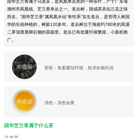
国华芝兰香属于乌龙茶，是凤凰单丛里的一种茶叶，产于广东省
潮州市凤凰镇。芝兰香单丛之一。老丛树，因成茶具似兰花之味
而名。“国华芝兰香”属凤凰水仙“有性系”实生老丛，是管理人林国
华的先祖种植的，树龄120多年。老丛树位于海拔约780米的凤溪
二茅顶厝厝脚右侧的茶园里。老丛已有批量扦插繁殖，小面积推
广。
形状：
条索紧结纤细，色泽灰褐尚润
汤色：
汤色金黄
国华芝兰香属于什么茶
乌龙茶。