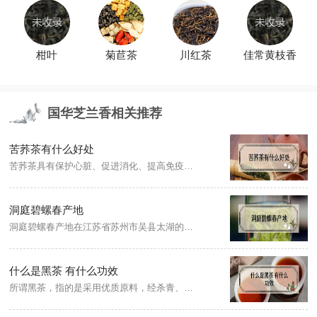
柑叶
菊苣茶
川红茶
佳常黄枝香
国华芝兰香相关推荐
苦荞茶有什么好处
苦荞茶具有保护心脏、促进消化、提高免疫力等好处，苦荞茶含有丰富的黄酮和维生素等营养物质，这些物质被人体吸收后，能清理身体内的自由基，并能阻止身体内氧化反应发生，防止过氧化脂质对人体产生的伤害，提高身体各器官功能，并能延缓多种衰老症状出现。
洞庭碧螺春产地
洞庭碧螺春产地在江苏省苏州市吴县太湖的洞庭山(今苏州吴中区)，所以又称洞庭碧螺春。洞庭碧螺春茶产于洞庭东、西山的碧螺春茶，芽多、嫩香、汤清、味醇。
什么是黑茶 有什么功效
所谓黑茶，指的是采用优质原料，经杀青、揉捻、渥堆、干燥等工艺加工而成，且具有越陈越香特点的黑毛茶和以其为原料精制加工而成的产品总称。黑茶具有增进食欲，缓解湿气，改善血糖，暖胃健脾，抗氧化的功效。