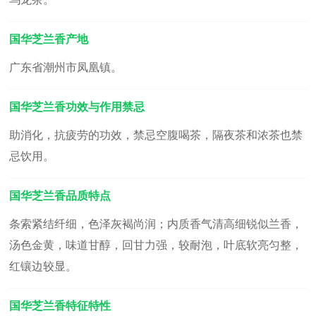
国华芝兰香产地
广东省潮州市凤凰镇。
国华芝兰香功效与作用禁忌
助消化，抗疲劳的功效，禁忌空腹喝茶，隔夜茶和浓茶也禁
忌饮用。
国华芝兰香品质特点
条索紧结纤细，色泽灰褐尚润；内质香气清高细锐似兰香，
汤色金黄，味道甘醇，回甘力强，较耐泡，叶底软亮匀整，
红镶边较显。
国华芝兰香特征特性