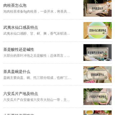
肉桂茶怎么泡
泡肉桂茶准备8g肉桂茶，一壶开水，将茶具用开水清洗一遍，然后把8g肉桂茶投入到盖碗中，第一泡为洗茶需倒掉，洗茶后再次注水（将盖碗注满），盖上盖子，等待20秒茶叶吸水舒展后，用公道杯将茶汤滤出，最后倒入茶杯，即可品饮肉桂茶汤。
武夷水仙口感及特点
武夷水仙口感醇、甘、鲜、爽，香气浓郁清醇，茶汤滋味爽口透花香，汤色浓艳呈橙黄色或金黄色，叶底软亮、大而肥厚，朱砂红边明显耐冲泡。武夷水仙有一股幽柔的兰花香，有的则带乳香和水仙花香，不管是何种香型，都带清甜味。
茶是酸性还是碱性
大部分的茶叶冲泡之后是酸性；总体而言，绿茶呈碱性；红茶酸性最强；青茶和普洱茶酸性介于中间。当pH值＜7时，属于酸性，数值越小，酸性越强；当pH值＞7时，属于碱性，数值越大，碱性越强。
茶具盖碗是什么
盖碗主要由盖、碗、托三部分组成，也称“三才杯”，托为“地”，盖为“天”，杯为“人”，包含了“夭为盖、地载之、人育之”的道理。品茗时，连杯、托、盖一同端起来的手法称为“三才合一”。
六安瓜片产地及特点
六安瓜片产自安徽省六安市大别山一带，主产地是革命老区原金寨县和裕安区两地处大别山北麓。六安瓜片是唯一无芽无梗的茶叶，由单片鲜叶制成，只采摘叶片开面的第二、三叶，求壮不求嫩，且无青草味，去梗可确保茶味浓而不苦，香而不涩。