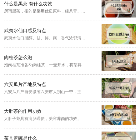
什么是黑茶 有什么功效
所谓黑茶，指的是采用优质原料，经杀青、揉捻、渥堆、干燥等工艺加工而成，且具有越陈越香特点的黑毛茶和以其为原料精制加工而成的产品总称。黑茶具有增进食欲，缓解湿气，改善血糖，暖胃健脾，抗氧化的功效。
武夷水仙口感及特点
武夷水仙口感醇、甘、鲜、爽，香气浓郁清醇，茶汤滋味爽口透花香，汤色浓艳呈橙黄色或金黄色，叶底软亮、大而肥厚，朱砂红边明显耐冲泡。武夷水仙有一股幽柔的兰花香，有的则带乳香和水仙花香，不管是何种香型，都带清甜味。
肉桂茶怎么泡
泡肉桂茶准备8g肉桂茶，一壶开水，将茶具用开水清洗一遍，然后把8g肉桂茶投入到盖碗中，第一泡为洗茶需倒掉，洗茶后再次注水（将盖碗注满），盖上盖子，等待20秒茶叶吸水舒展后，用公道杯将茶汤滤出，最后倒入茶杯，即可品饮肉桂茶汤。
六安瓜片产地及特点
六安瓜片产自安徽省六安市大别山一带，主产地是革命老区原金寨县和裕安区两地处大别山北麓。六安瓜片是唯一无芽无梗的茶叶，由单片鲜叶制成，只采摘叶片开面的第二、三叶，求壮不求嫩，且无青草味，去梗可确保茶味浓而不苦，香而不涩。
大肚茶的作用功效
大肚子茶具有润肠通便，美容养颜的功效。能抗衰老、抗氧化、减少皱纹的形成，增加皮肤弹性的作用，能降血糖，降血脂以及降血压。
茶具盖碗是什么