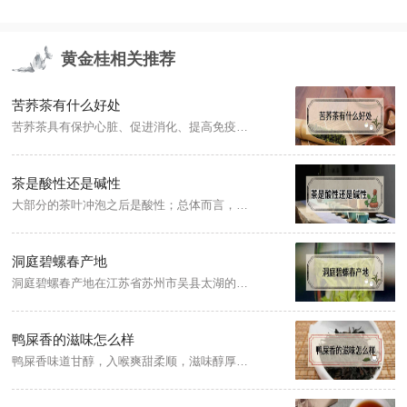
黄金桂相关推荐
苦荞茶有什么好处
苦荞茶具有保护心脏、促进消化、提高免疫力等好处，苦荞茶含有丰富的黄酮和维生素等营养物质，这些物质被人体吸收后，能清理身体内的自由基，并能阻止身体内氧化反应发生，防止过氧化脂质对人体产生的伤害，提高身体各器官功能，并能延缓多种衰老症状出现。
茶是酸性还是碱性
大部分的茶叶冲泡之后是酸性；总体而言，绿茶呈碱性；红茶酸性最强；青茶和普洱茶酸性介于中间。当pH值＜7时，属于酸性，数值越小，酸性越强；当pH值＞7时，属于碱性，数值越大，碱性越强。
洞庭碧螺春产地
洞庭碧螺春产地在江苏省苏州市吴县太湖的洞庭山(今苏州吴中区)，所以又称洞庭碧螺春。洞庭碧螺春茶产于洞庭东、西山的碧螺春茶，芽多、嫩香、汤清、味醇。
鸭屎香的滋味怎么样
鸭屎香味道甘醇，入喉爽甜柔顺，滋味醇厚浓烈，微甘苦，回甘力强，而且十分耐泡，产自广东省潮州市，是广东凤凰单丛茶中的一种。