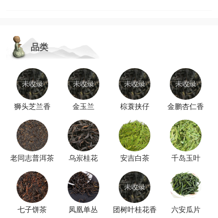
品类
狮头芝兰香
金玉兰
棕蓑挟仔
金鹏杏仁香
老同志普洱茶
乌岽桂花
安吉白茶
千岛玉叶
七子饼茶
凤凰单丛
团树叶桂花香
六安瓜片