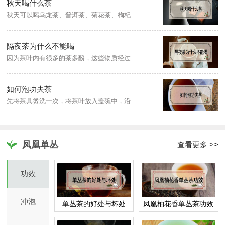
秋天喝什么茶
秋天可以喝乌龙茶、普洱茶、菊花茶、枸杞茶、杜仲茶、荷叶茶。乌龙茶性温和，可以降血脂、降胆固醇、帮助消化；普洱茶性温，能养胃，生津解渴；菊花茶具有清肺去火的功效；枸杞茶的营养价值高，补血安神，生津止渴；杜仲茶有助于促进睡眠，还能起到降血压、降血脂的效果；荷叶茶对于女性来说，可以有效帮助排出身体毒素。
隔夜茶为什么不能喝
因为茶叶内有很多的茶多酚，这些物质经过长时间的存放，容易出现茶绣，茶锈中还有比较的镉铁、砷、汞各种物质。
如何泡功夫茶
先将茶具烫洗一次，将茶叶放入盖碗中，沿着盖碗的边缘注入开水至7分满，第一道茶水是不能饮用的，再次注入沸水，焖泡20秒后倒入公道杯，即可分杯，传统功夫茶一般只有三个杯子，喝茶时，要按宾客的角度，把三个茶杯摆成品字形，品茶要先闻香味，看茶汤的颜色，品味道，一杯茶要刚好分为三口品完。
凤凰单丛
查看更多 >>
功效
冲泡
单丛茶的好处与坏处
凤凰柚花香单丛茶功效