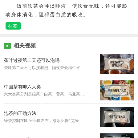
饭前饮茶会冲淡唾液，使饮食无味，还可能影
响身体消化，阻碍蛋白质的吸收。
标签:
相关视频
茶叶过夜第二天还可以泡吗
茶叶第二天不可以接着泡。隔夜茶会滋生许多细菌，茶叶内有很多的茶多酚，这些物质经过长时间的存放，容易出现茶绣，茶锈中还有镉铁、砷、汞等各种物质。没有喝完或者久留在杯中的茶水，隔夜暴露在空气中时间越长，茶多酚氧化成茶锈的机会越多，这些物质一旦进去人体，会对人体健康产生不利的影响。
中国茶有哪六大类
六大类茶分别是绿茶、白茶、黄茶、乌龙茶、红茶、黑茶。其中绿茶为不发酵茶，白茶为微发酵茶，黄茶为轻发酵茶，乌龙茶为半发酵茶，红茶为全发酵茶，黑茶为后发酵茶。
泡茶的正确方法
绿茶控制在80至85度左右，茶水比例1克绿茶对50毫升水；红茶90度左右，投茶量1克红茶对50毫升水；乌龙茶用100度沸水冲泡；黄茶的冲泡温度85度左右，按照茶具容量放入四分之一茶叶；黑茶用100度沸水，黑茶要先洗茶，泡出的茶汤更香醇；白茶冲泡鲜嫩的茶叶水温控制90度左右，冲泡粗老用100度沸水。