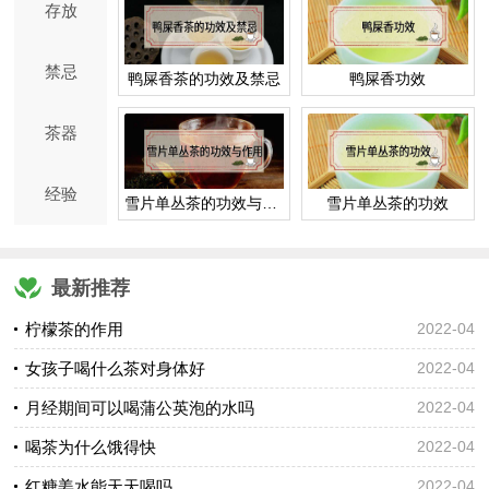
存放
禁忌
鸭屎香茶的功效及禁忌
鸭屎香功效
茶器
经验
雪片单丛茶的功效与作用
雪片单丛茶的功效
最新推荐
柠檬茶的作用
2022-04
女孩子喝什么茶对身体好
2022-04
月经期间可以喝蒲公英泡的水吗
2022-04
喝茶为什么饿得快
2022-04
红糖姜水能天天喝吗
2022-04