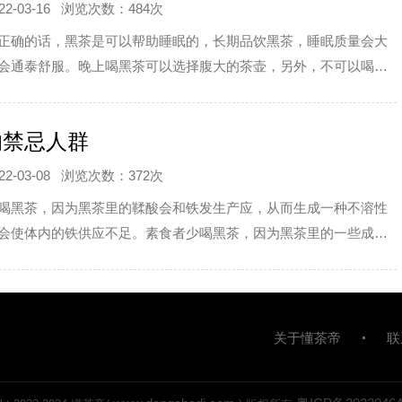
-03-16
浏览次数：484次
正确的话，黑茶是可以帮助睡眠的，长期品饮黑茶，睡眠质量会大
会通泰舒服。晚上喝黑茶可以选择腹大的茶壶，另外，不可以喝浓
而且，品饮闻香时要趁热，将闻香杯放至鼻前，即可感受陈味芳香
而来。
的禁忌人群
-03-08
浏览次数：372次
喝黑茶，因为黑茶里的鞣酸会和铁发生产应，从而生成一种不溶性
会使体内的铁供应不足。素食者少喝黑茶，因为黑茶里的一些成分
B、铁、钙等吸收，所以素食者喝黑茶易造成营养不良。动脉硬化、
宜饮用黑茶
关于懂茶帝
联