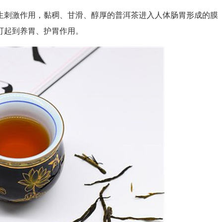
刺激作用，黏稠、甘滑、醇厚的普洱茶进入人体肠胃形成的膜
可起到养胃、护胃作用。