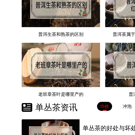
普洱生茶和熟茶的区别
普洱茶属
老班章茶叶是哪里产的
普
单丛茶资讯
功效
冲泡
单丛茶的好处与坏