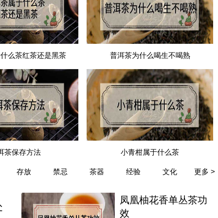
于什么茶红茶还是黑茶
普洱茶为什么喝生不喝熟
洱茶保存方法
小青柑属于什么茶
存放
禁忌
茶器
经验
文化
更多 >
凤凰柚花香单丛茶功
处
效