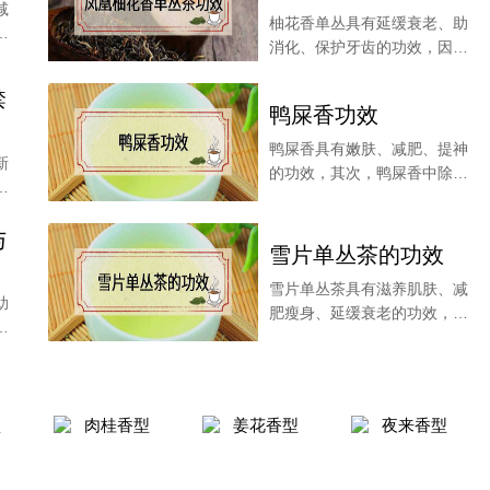
减
柚花香单丛具有延缓衰老、助
一
消化、保护牙齿的功效，因为
单丛茶有着各种人体
禁
鸭屎香功效
鸭屎香具有嫩肤、减肥、提神
新
的功效，其次，鸭屎香中除了
香
含有多酚类物质，具
与
雪片单丛茶的功效
雪片单丛茶具有滋养肌肤、减
助
肥瘦身、延缓衰老的功效，茶
片
叶内含的茶多酚物质