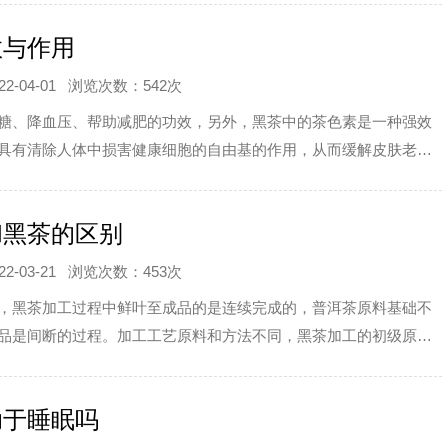
效与作用
-04-01
浏览次数：542次
糖、降血压、帮助减肥的功效，另外，黑茶中的茶色素是一种强效
具有清除人体中损害健康细胞的自由基的作用，从而缓解皮肤老化
，经常饮用黑茶具有不错的美容效果。
和黑茶的区别
-03-21
浏览次数：453次
，黑茶加工过程中鲜叶至成品的是连续完成的，普洱茶原料基础不
品是间断的过程。加工工艺原料和方法不同，黑茶加工的初级原料
普洱茶是云南大叶种加工的晒青绿茶。加工工艺化学不同，黑茶有
量少，而普洱茶含量较多。
助于睡眠吗