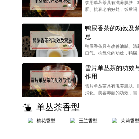
饮用单丛茶具有滋养肌肤、
肥、抗衰老的好处，饭后喝
杯单丛茶还可以帮助
鸭屎香茶的功效及
忌
鸭屎香茶具有改善油腻、清
口气、抗氧化的功效，鸭屎
中的氟含量较高，起
雪片单丛茶的功效
作用
雪片单丛茶具有滋养肌肤、
消化、美容养颜的功效，雪
单丛茶也可以起到振
单丛茶香型