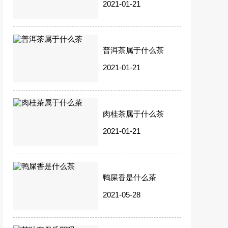
2021-01-21
普洱茶属于什么茶
2021-01-21
肉桂茶属于什么茶
2021-01-21
鸭屎香是什么茶
2021-05-28