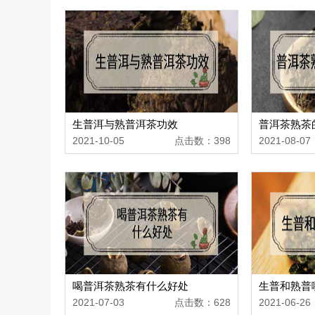
生普洱与熟普洱茶功效
普洱茶熟茶
2021-10-05
点击数：398
2021-08-07
喝普洱茶熟茶有什么好处
生普和熟普
2021-07-03
点击数：628
2021-06-26