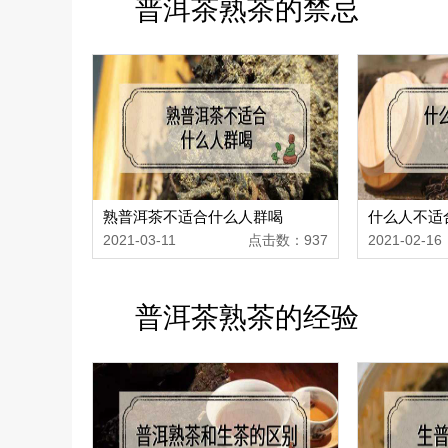
普洱茶熟茶的禁忌
熟普洱茶不适合什么人群喝
什么人不适
2021-03-11
点击数：937
2021-02-16
普洱茶熟茶的经验