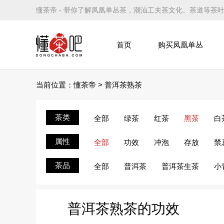
懂茶帝 - 带你了解凤凰单丛茶，潮汕工夫茶文化、茶道等茶
首页
购买凤凰单丛
当前位置：
懂茶帝
>
普洱茶熟茶
茶类
全部
绿茶
红茶
黑茶
白
属性
全部
功效
冲泡
存放
禁
茶品
全部
普洱茶
普洱茶生茶
小
普洱茶熟茶的功效