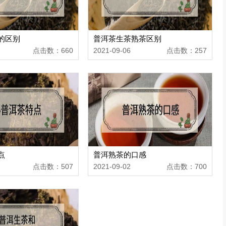
的区别
普洱茶生茶熟茶区别
点击数：660
2021-09-06
点击数：257
点
普洱熟茶的口感
点击数：507
2021-09-02
点击数：700