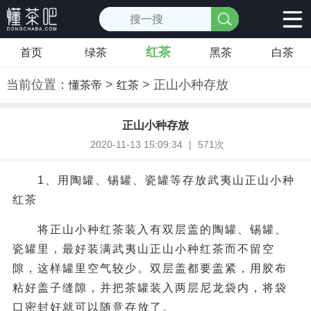
红茶
首页
绿茶
黑茶
白茶
当前位置：
>
> 正山小种存放
懂茶帝
红茶
正山小种存放
2020-11-13 15:09:34
|
571次
1、用陶罐、锡罐、瓷罐等存放武夷山正山小种
红茶
将正山小种红茶装入有双层盖的陶罐、锡罐、
瓷罐里，最好装满武夷山正山小种红茶而不留空
隙，这样罐里空气较少。双层盖都要盖紧，用胶布
粘好盖子缝隙，并把茶罐装入两层尼龙袋内，将袋
口密封好就可以随意存放了。