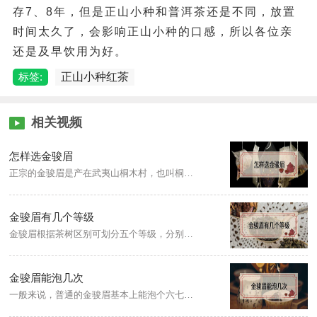
存7、8年，但是正山小种和普洱茶还是不同，放置
时间太久了，会影响正山小种的口感，所以各位亲
还是及早饮用为好。
标签:
正山小种红茶
相关视频
怎样选金骏眉
正宗的金骏眉是产在武夷山桐木村，也叫桐木关，金骏眉条索紧结，色泽滑润，冲泡后茶汤色泽金黄透亮，呈琥珀色，香气呈复合型花果香，清高持久，滋味醇和，不苦不涩，多次冲泡仍能保持原味，挺拔的茶芽。金骏眉质量差芽头细小，较多茶梗，冲泡后色泽呈古铜色，香气低，红薯味重，含有杂味，滋味淡薄，叶底发散并有大量碎末。
金骏眉有几个等级
金骏眉根据茶树区别可划分五个等级，分别为特级、一级、二级、三级、四级，每个等级的品质各不相同。特级金骏眉条索壮实紧结，色泽乌黑油润，桂圆干香或松烟香明显；一级金骏眉的条索尚壮实，汤色橙黄尚亮；二级金骏眉条索略显粗实，汤色橙黄欠亮；三级金骏眉条索粗松，汤色暗红；四级金骏眉色泽乌黑有光泽，金色毫毛较多。
金骏眉能泡几次
一般来说，普通的金骏眉基本上能泡个六七次；而好一些贵一些的金骏眉，泡上十次也是完全没有问题的。金骏眉能留香到十三泡，建议泡十泡，超过十泡以上的茶叶，基本上没什么味道了。