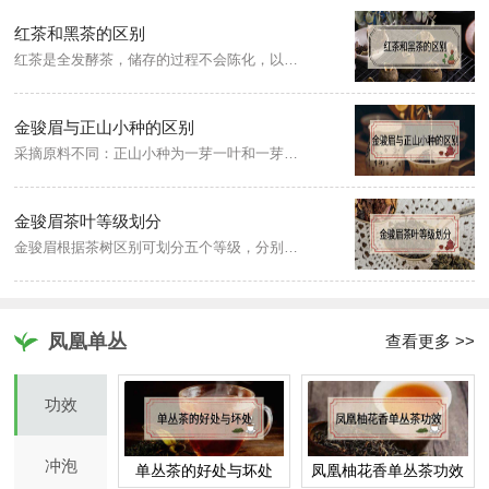
红茶和黑茶的区别
红茶是全发酵茶，储存的过程不会陈化，以茶树的新芽叶为原料，原产地在福建武夷山，其干茶冲泡后的茶汤和叶底色呈红色，而黑茶是后发酵茶，具有越陈越香特点，采用的黑毛茶，原料成熟度较高，是压制紧压茶的主要原料，主产于湖南、陕西、湖北、四川、云南、广西等，因其成品茶的外观呈黑色。
金骏眉与正山小种的区别
采摘原料不同：正山小种为一芽一叶和一芽两叶，而金骏眉为鲜嫩芽头；工艺不同：金骏眉只在萎调时进行小部分烟熏，而正山小种在萎调和烘焙中使用松柴进行烟熏；味道也不同：正山小种呈现松烟味、桂圆香，而金骏眉则味道清淡香气更浓郁。
金骏眉茶叶等级划分
金骏眉根据茶树区别可划分五个等级，分别为特级、一级、二级、三级、四级，每个等级的品质各不相同。特级金骏眉条索壮实紧结，色泽乌黑油润，桂圆干香或松烟香明显；一级金骏眉的条索尚壮实，汤色橙黄尚亮；二级金骏眉条索略显粗实，汤色橙黄欠亮；三级金骏眉条索粗松，汤色暗红；四级金骏眉色泽乌黑有光泽，金色毫毛较多。
凤凰单丛
查看更多 >>
功效
冲泡
单丛茶的好处与坏处
凤凰柚花香单丛茶功效