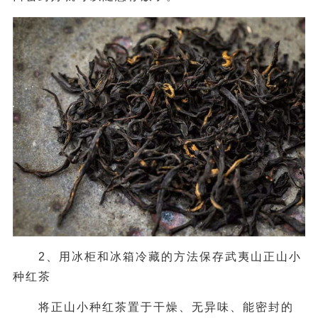
2、用冰柜和冰箱冷藏的方法保存武夷山正山小
种红茶
将正山小种红茶置于干燥、无异味、能密封的