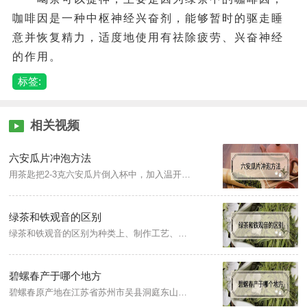
咖啡因是一种中枢神经兴奋剂，能够暂时的驱走睡
意并恢复精力，适度地使用有祛除疲劳、兴奋神经
的作用。
标签:
相关视频
六安瓜片冲泡方法
用茶匙把2-3克六安瓜片倒入杯中，加入温开水进行润茶，然后继续注水浸泡，水温大概在85度左右，茶水比例为1:50，当茶汤饮用至茶杯三分之一处时即可再次续水饮用。
绿茶和铁观音的区别
绿茶和铁观音的区别为种类上、制作工艺、茶汤特点、茶叶外形。铁观音属六大茶类的乌龙茶；绿茶属不发酵茶，经杀青、揉捻、干燥等过程制成，而铁观音是半发酵茶，经晒青、晾青、摇青、杀青、揉捻、干燥等工艺制得；绿茶的茶汤特点清汤绿叶，杏绿明亮，铁观音的汤色一般是密黄明亮；铁观音茶干的颗粒较大，绿茶是扁平条索状。
碧螺春产于哪个地方
碧螺春原产地在江苏省苏州市吴县洞庭东山及西山两地，属于绿茶。碧螺春的制作工艺为采摘、杀青、揉捻、搓团显毫、烘干、炒制、包装。