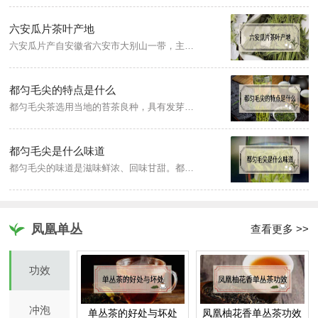
六安瓜片茶叶产地
六安瓜片产自安徽省六安市大别山一带，主产地是革命老区原金寨县和裕安区两地处大别山北麓。其中以蝙蝠洞茶场产的瓜片最为正宗。
都匀毛尖的特点是什么
都匀毛尖茶选用当地的苔茶良种，具有发芽早、芽叶肥壮、茸毛多、持嫩性强的特性，内含成份丰富。都匀毛尖有“三绿透黄色”的特色，即干茶色泽绿中带黄，汤色绿中透黄，叶底绿中显黄。成品都匀毛尖色泽翠绿、外形匀整、白毫显露、条索卷曲、香气清嫩、滋味鲜浓、回味甘甜、汤色清澈、叶底明亮、芽头肥壮。
都匀毛尖是什么味道
都匀毛尖的味道是滋味鲜浓、回味甘甜。都匀毛尖有“三绿透黄色”的特色，即干茶色泽绿中带黄，汤色绿中透黄，叶底绿中显黄。成品都匀毛尖色泽翠绿、外形匀整、白毫显露、条索卷曲、香气清嫩、滋味鲜浓、回味甘甜、汤色清澈、叶底明亮、芽头肥壮。
凤凰单丛
查看更多 >>
功效
冲泡
单丛茶的好处与坏处
凤凰柚花香单丛茶功效