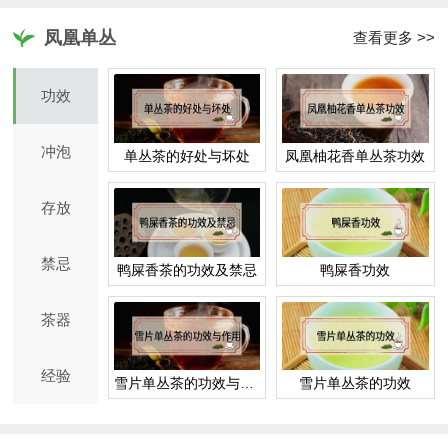
凤凰单丛
查看更多 >>
功效
冲泡
单丛茶的好处与坏处
凤凰柚花香单丛茶功效
存放
禁忌
鸭屎香茶的功效及禁忌
鸭屎香功效
茶器
经验
雪片单丛茶的功效与作用
雪片单丛茶的功效