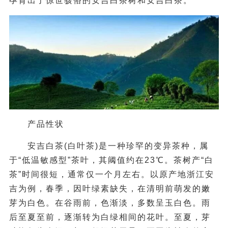
孕育出了惊世骇俗的安吉白茶树和安吉白茶。
产品性状
安吉白茶(白叶茶)是一种珍罕的变异茶种，属
于“低温敏感型”茶叶，其阈值约在23℃。茶树产“白
茶”时间很短，通常仅一个月左右。以原产地浙江安
吉为例，春季，因叶绿素缺失，在清明前萌发的嫩
芽为白色。在谷雨前，色渐淡，多数呈玉白色。雨
后至夏至前，逐渐转为白绿相间的花叶。至夏，芽