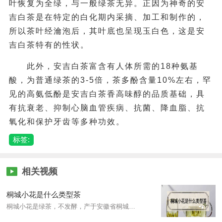
叶恢复为全绿，与一般绿茶无异。正因为神奇的安
吉白茶是在特定的白化期内采摘、加工和制作的，
所以茶叶经瀹泡后，其叶底也呈现玉白色，这是安
吉白茶特有的性状。
此外，安吉白茶富含有人体所需的18种氨基
酸，为普通绿茶的3-5倍，茶多酚含量10%左右，罕
见的高氨低酚是安吉白茶香高味醇的品质基础，具
有抗衰老、抑制心脑血管疾病、抗菌、降血脂、抗
氧化和保护牙齿等多种功效。
标签:
相关视频
桐城小花是什么类型茶
桐城小花是绿茶，不发酵，产于安徽省桐城市，成品茶外形舒展、色泽翠绿、形似兰花；汤色嫩绿明亮；香气清鲜持久有兰花香；滋味鲜醇回甘；叶底嫩匀绿明。其独特的品质特征是“色翠汤清、兰香甜韵”。