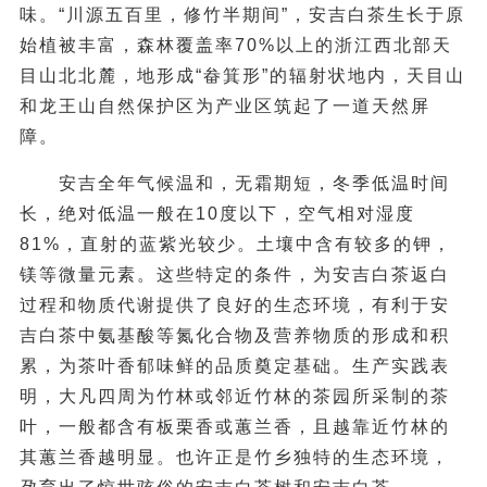
味。“川源五百里，修竹半期间”，安吉白茶生长于原
始植被丰富，森林覆盖率70%以上的浙江西北部天
目山北北麓，地形成“畚箕形”的辐射状地内，天目山
和龙王山自然保护区为产业区筑起了一道天然屏
障。
安吉全年气候温和，无霜期短，冬季低温时间
长，绝对低温一般在10度以下，空气相对湿度
81%，直射的蓝紫光较少。土壤中含有较多的钾，
镁等微量元素。这些特定的条件，为安吉白茶返白
过程和物质代谢提供了良好的生态环境，有利于安
吉白茶中氨基酸等氮化合物及营养物质的形成和积
累，为茶叶香郁味鲜的品质奠定基础。生产实践表
明，大凡四周为竹林或邻近竹林的茶园所采制的茶
叶，一般都含有板栗香或蕙兰香，且越靠近竹林的
其蕙兰香越明显。也许正是竹乡独特的生态环境，