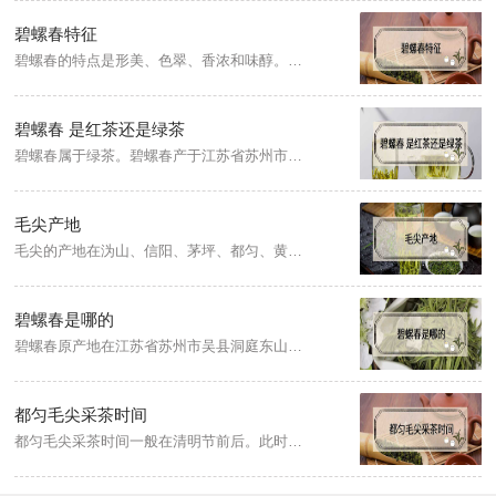
碧螺春特征
碧螺春的特点是形美、色翠、香浓和味醇。碧螺春干茶条索紧结、纤细，呈螺形，茸毛遍布，毫风毕露；碧螺春茶色泽银绿，翠碧诱人，冲泡之后，汤色碧绿清澈，叶底嫩绿明亮，让人颇为赏心悦目；碧螺春有特殊浓烈的花果芳香，香气浓郁，清香优雅持久。
碧螺春 是红茶还是绿茶
碧螺春属于绿茶。碧螺春产于江苏省苏州市吴县太湖的东洞庭山及西洞庭山一带，所以又称洞庭碧螺春。
毛尖产地
毛尖的产地在沩山、信阳、茅坪、都匀、黄山、白马、圣地、江华、古丈、官庄、岳麓和车云山等地。比较出名的毛尖有古丈毛尖、白马毛尖、沩山毛尖、都匀毛尖、信阳毛尖、大庸毛尖、 合箩毛尖、秀山毛尖、赣州上犹毛尖。
碧螺春是哪的
碧螺春原产地在江苏省苏州市吴县洞庭东山及西山两地，属于绿茶。碧螺春的制作工艺为采摘、杀青、揉捻、搓团显毫、烘干、炒制、包装。
都匀毛尖采茶时间
都匀毛尖采茶时间一般在清明节前后。此时的叶片细小短薄，嫩绿匀齐，制出来的都匀毛尖品质好。都匀毛尖鲜叶的采摘标准为极品独芽，特级为一芽一叶初展，一级为一芽一叶半开展，二级为一芽一叶开展。