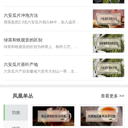
六安瓜片冲泡方法
用茶匙把2-3克六安瓜片倒入杯中，加入温开水进行润茶，然后继续注水浸泡，水温大概在85度左右，茶水比例为1:50，当茶汤饮用至茶杯三分之一处时即可再次续水饮用。
绿茶和铁观音的区别
绿茶和铁观音的区别为种类上、制作工艺、茶汤特点、茶叶外形。铁观音属六大茶类的乌龙茶；绿茶属不发酵茶，经杀青、揉捻、干燥等过程制成，而铁观音是半发酵茶，经晒青、晾青、摇青、杀青、揉捻、干燥等工艺制得；绿茶的茶汤特点清汤绿叶，杏绿明亮，铁观音的汤色一般是密黄明亮；铁观音茶干的颗粒较大，绿茶是扁平条索状。
六安瓜片茶叶产地
六安瓜片产自安徽省六安市大别山一带，主产地是革命老区原金寨县和裕安区两地处大别山北麓。其中以蝙蝠洞茶场产的瓜片最为正宗。
凤凰单丛
查看更多 >>
功效