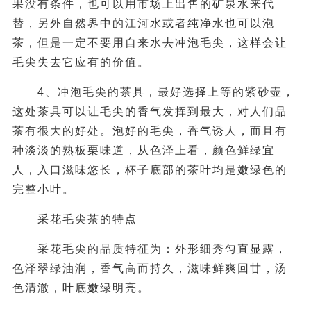
果没有条件，也可以用市场上出售的矿泉水来代
替，另外自然界中的江河水或者纯净水也可以泡
茶，但是一定不要用自来水去冲泡毛尖，这样会让
毛尖失去它应有的价值。
4、冲泡毛尖的茶具，最好选择上等的紫砂壶，
这处茶具可以让毛尖的香气发挥到最大，对人们品
茶有很大的好处。泡好的毛尖，香气诱人，而且有
种淡淡的熟板栗味道，从色泽上看，颜色鲜绿宜
人，入口滋味悠长，杯子底部的茶叶均是嫩绿色的
完整小叶。
采花毛尖茶的特点
采花毛尖的品质特征为：外形细秀匀直显露，
色泽翠绿油润，香气高而持久，滋味鲜爽回甘，汤
色清澈，叶底嫩绿明亮。