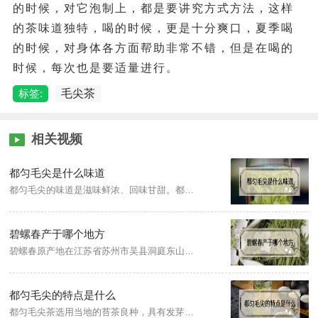
的时候，对它泡制上，都是要讲究方式方法，这样
的茶味道独特，喝的时候，更是十分爽口，夏季喝
的时候，对身体各方面帮助非常不错，但是在喝的
时候，每次也是要适量进行。
标签:
毛尖茶
相关视频
都匀毛尖是什么味道
都匀毛尖的味道是滋味鲜浓、回味甘甜。都匀毛尖有“三绿透黄色”的特色，即干茶色泽绿中带黄，汤色绿中透黄，叶底绿中显黄。成品都匀毛尖色泽翠绿、外形匀整、白毫显露、条索卷曲、香气清嫩、滋味鲜浓、回味甘甜、汤色清澈、叶底明亮、芽头肥壮。
碧螺春产于哪个地方
碧螺春原产地在江苏省苏州市吴县洞庭东山及西山两地，属于绿茶。碧螺春的制作工艺为采摘、杀青、揉捻、搓团显毫、烘干、炒制、包装。
都匀毛尖的特点是什么
都匀毛尖茶选用当地的苔茶良种，具有发芽早、芽叶肥壮、茸毛多、持嫩性强的特性，内含成份丰富。都匀毛尖有“三绿透黄色”的特色，即干茶色泽绿中带黄，汤色绿中透黄，叶底绿中显黄。成品都匀毛尖色泽翠绿、外形匀整、白毫显露、条索卷曲、香气清嫩、滋味鲜浓、回味甘甜、汤色清澈、叶底明亮、芽头肥壮。