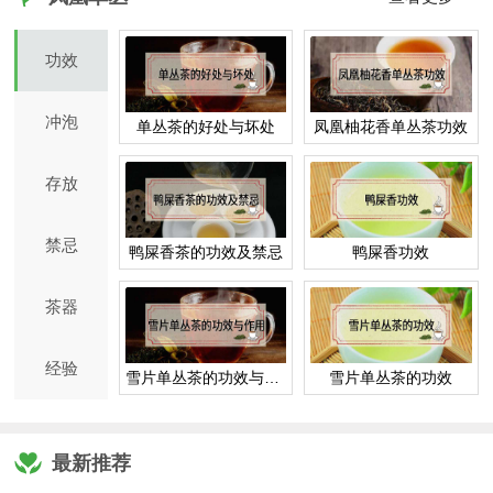
功效
冲泡
单丛茶的好处与坏处
凤凰柚花香单丛茶功效
存放
禁忌
鸭屎香茶的功效及禁忌
鸭屎香功效
茶器
经验
雪片单丛茶的功效与作用
雪片单丛茶的功效
最新推荐