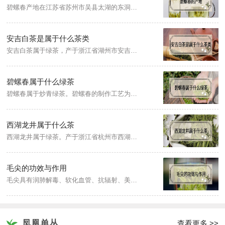
碧螺春产地在江苏省苏州市吴县太湖的东洞庭山及西洞庭山，现在的苏州吴中区一带，所以又称洞庭碧螺春。
安吉白茶是属于什么茶类
安吉白茶属于绿茶，产于浙江省湖州市安吉县，安吉白茶外形形似凤羽，色泽翠绿间黄，光亮油润，香气清鲜持久，滋味鲜醇，汤色清澈明亮，叶底芽叶细嫩成朵，叶白脉翠。
碧螺春属于什么绿茶
碧螺春属于炒青绿茶。碧螺春的制作工艺为采摘、杀青、揉捻、搓团显毫、炒青、炒制。炒青是采用轻揉、轻炒手法，达到固定形状，继续显毫，起到蒸发水分的目的。
西湖龙井属于什么茶
西湖龙井属于绿茶。产于浙江省杭州市西湖龙井村周围群山，因此得名。西湖龙井外形呈扁片状或扁平状，挺直而平滑；色泽以翠绿为主，略带嫩黄，且光润；汤色碧绿明亮；香气鲜嫩而馥郁；滋味甘醇而鲜爽。
毛尖的功效与作用
毛尖具有润肺解毒、软化血管、抗辐射、美白肌肤、消暑解渴清热等功效。
凤凰单丛
查看更多 >>