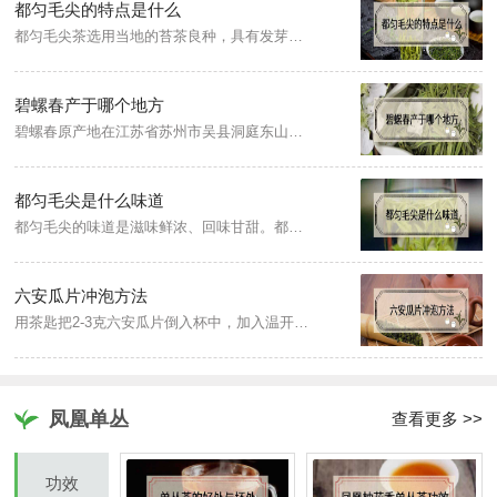
都匀毛尖的特点是什么
都匀毛尖茶选用当地的苔茶良种，具有发芽早、芽叶肥壮、茸毛多、持嫩性强的特性，内含成份丰富。都匀毛尖有“三绿透黄色”的特色，即干茶色泽绿中带黄，汤色绿中透黄，叶底绿中显黄。成品都匀毛尖色泽翠绿、外形匀整、白毫显露、条索卷曲、香气清嫩、滋味鲜浓、回味甘甜、汤色清澈、叶底明亮、芽头肥壮。
碧螺春产于哪个地方
碧螺春原产地在江苏省苏州市吴县洞庭东山及西山两地，属于绿茶。碧螺春的制作工艺为采摘、杀青、揉捻、搓团显毫、烘干、炒制、包装。
都匀毛尖是什么味道
都匀毛尖的味道是滋味鲜浓、回味甘甜。都匀毛尖有“三绿透黄色”的特色，即干茶色泽绿中带黄，汤色绿中透黄，叶底绿中显黄。成品都匀毛尖色泽翠绿、外形匀整、白毫显露、条索卷曲、香气清嫩、滋味鲜浓、回味甘甜、汤色清澈、叶底明亮、芽头肥壮。
六安瓜片冲泡方法
用茶匙把2-3克六安瓜片倒入杯中，加入温开水进行润茶，然后继续注水浸泡，水温大概在85度左右，茶水比例为1:50，当茶汤饮用至茶杯三分之一处时即可再次续水饮用。
凤凰单丛
查看更多 >>
功效