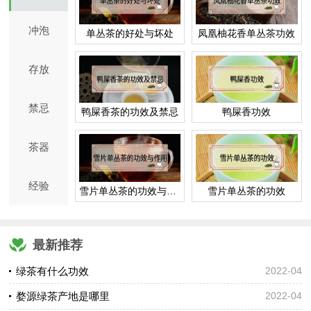
冲泡
单丛茶的好处与坏处
凤凰柚花香单丛茶功效
存放
禁忌
鸭屎香茶的功效及禁忌
鸭屎香功效
茶器
经验
雪片单丛茶的功效与作用
雪片单丛茶的功效
最新推荐
绿茶有什么功效
2022-04
婺源绿茶产地是哪里
2022-04