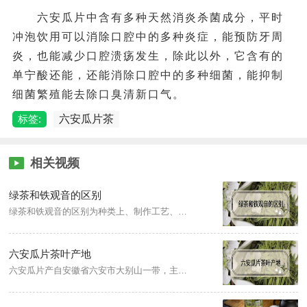
六安瓜片中含有多种天然消炎杀菌成分，平时
冲泡饮用可以消除口腔中的多种炎症，能预防牙周
炎，也能减少口腔溃疡发生，除此以外，它含有的
单宁酸还能，还能消除口腔中的多种细菌，能抑制
细菌繁殖能去除口臭清新口气。
标签:
六安瓜片茶
相关视频
绿茶和铁观音的区别
绿茶和铁观音的区别为种类上、制作工艺、茶汤特点、茶叶外形。铁观音属六大茶类的乌龙茶；绿茶属不发酵茶，经杀青、揉捻、干燥等过程制成，而铁观音是半发酵茶，经晒青、晾青、摇青、杀青、揉捻、干燥等工艺制得；绿茶的茶汤特点清汤绿叶，杏绿明亮，铁观音的汤色一般是密黄明亮；铁观音茶干的颗粒较大，绿茶是扁平条索状。
六安瓜片茶叶产地
六安瓜片产自安徽省六安市大别山一带，主产地是革命老区原金寨县和裕安区两地处大别山北麓。其中以蝙蝠洞茶场产的瓜片最为正宗。