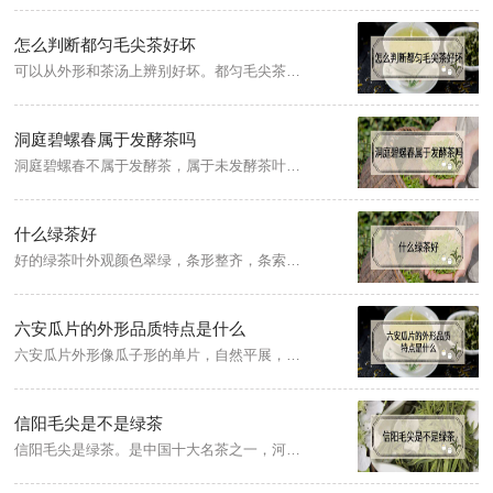
怎么判断都匀毛尖茶好坏
可以从外形和茶汤上辨别好坏。都匀毛尖茶的外形为螺形一样曲卷，呈现润绿的色泽，且还有许多白色的茸毛。泡出来的茶水颜色也是一个很好的鉴别方法，正宗的都匀毛尖茶汤绿里透着黄，茶香清爽滋味醇厚，甘甜回味，劣质的茶叶泡完后味道基本就没有了。
洞庭碧螺春属于发酵茶吗
洞庭碧螺春不属于发酵茶，属于未发酵茶叶，是绿茶的一个品种，产于江苏省苏州市吴县太湖的东洞庭山及西洞庭山一带，唐朝时就被列为贡品，古人又称碧螺春为“功夫茶”、“新血茶”。
什么绿茶好
好的绿茶叶外观颜色翠绿，条形整齐，条索紧实，汤色碧绿，清澈透亮，滋味甘醇爽口、浓醇鲜爽，回味带有甘甜，有清香型，兰花香型，板栗香等香气，叶底颜色明亮鲜绿、细嫩厚软，叶背有毫毛。清明前后的绿茶是每年的新茶，刚做好的新茶建议放一段时间再喝，对身体较好。
六安瓜片的外形品质特点是什么
六安瓜片外形像瓜子形的单片，自然平展，叶缘微翘，色泽宝绿，大小匀整，不含芽尖、茶梗，清香高爽，滋味鲜醇回甘，汤色清澈透亮，叶底绿嫩明亮。
信阳毛尖是不是绿茶
信阳毛尖是绿茶。是中国十大名茶之一，河南省著名特产之一。信阳毛尖茶外形细、圆、光、直、多白毫，色泽翠绿，冲后香高持久，滋味浓醇，回甘生津，汤色明亮清澈。