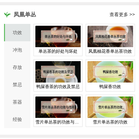
凤凰单丛
查看更多 >>
功效
冲泡
单丛茶的好处与坏处
凤凰柚花香单丛茶功效
存放
禁忌
鸭屎香茶的功效及禁忌
鸭屎香功效
茶器
经验
雪片单丛茶的功效与作用
雪片单丛茶的功效