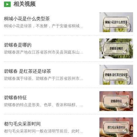
相关视频
桐城小花是什么类型茶
桐城小花是绿茶，不发酵，产于安徽省桐城市，成品茶外形舒展、色泽翠绿、形似兰花；汤色嫩绿明亮；香气清鲜持久有兰花香；滋味鲜醇回甘；叶底嫩匀绿明。其独特的品质特征是“色翠汤清、兰香甜韵”。
碧螺春是哪的
碧螺春原产地在江苏省苏州市吴县洞庭东山及西山两地，属于绿茶。碧螺春的制作工艺为采摘、杀青、揉捻、搓团显毫、烘干、炒制、包装。
碧螺春 是红茶还是绿茶
碧螺春属于绿茶。碧螺春产于江苏省苏州市吴县太湖的东洞庭山及西洞庭山一带，所以又称洞庭碧螺春。
碧螺春特征
碧螺春的特点是形美、色翠、香浓和味醇。碧螺春干茶条索紧结、纤细，呈螺形，茸毛遍布，毫风毕露；碧螺春茶色泽银绿，翠碧诱人，冲泡之后，汤色碧绿清澈，叶底嫩绿明亮，让人颇为赏心悦目；碧螺春有特殊浓烈的花果芳香，香气浓郁，清香优雅持久。
都匀毛尖采茶时间
都匀毛尖采茶时间一般在清明节前后。此时的叶片细小短薄，嫩绿匀齐，制出来的都匀毛尖品质好。都匀毛尖鲜叶的采摘标准为极品独芽，特级为一芽一叶初展，一级为一芽一叶半开展，二级为一芽一叶开展。