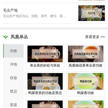
毛尖产地
毛尖的产地在沩山、信阳、茅坪、都匀、黄山、白马、圣地、江华、古丈、官庄、岳麓和车云山等地。比较出名的毛尖有古丈毛尖、白马毛尖、沩山毛尖、都匀毛尖、信阳毛尖、大庸毛尖、 合箩毛尖、秀山毛尖、赣州上犹毛尖。
凤凰单丛
查看更多 >>
功效
冲泡
单丛茶的好处与坏处
凤凰柚花香单丛茶功效
存放
禁忌
鸭屎香茶的功效及禁忌
鸭屎香功效
茶器