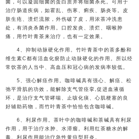
菌，可以凝固细菌的蛋白质并将细菌杀死。可用于
治疗肠道疾病，如霍乱、伤寒、痢疾、肠炎等。皮
肤生疮、溃烂流脓，外伤破了皮，用浓茶冲洗患
处，有消炎杀菌作用。口腔发炎、溃烂、咽喉肿
痛，用竹叶青茶来治疗，也有一定效果。
4、抑制动脉硬化作用。竹叶青茶中的茶多酚和
维生素C都有活血化瘀防止动脉硬化的作用。所以经
常饮茶的人当中、高血压和冠心病的发病率较低。
5、强心解痉作用。咖啡碱具有强心、解痉、松
弛平滑肌的功效，能解除支气管痉挛,促进血液循
环，是治疗支气管哮喘、止咳化痰、心肌梗塞的良
好辅助药物，而竹叶青茶中恰恰包含咖啡碱。
6、利尿作用。茶叶中的咖啡碱和茶碱具有利尿
作用，用于治疗水肿、水滞瘤。利用红茶糖水的解
毒、利尿作用能治疗急性黄疸型肝炎。