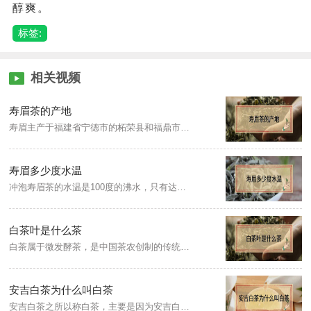
醇爽。
标签:
相关视频
寿眉茶的产地
寿眉主产于福建省宁德市的柘荣县和福鼎市管阳镇、磻溪镇、点头镇，南平市的政和县、建阳市、松溪县等，产量占白茶总产量一半以上。
寿眉多少度水温
冲泡寿眉茶的水温是100度的沸水，只有达到足够温度的开水，才能快速突破茶叶外厚实的蜡质层，将老寿眉中的馥郁芬芳的特质及营养物质冲泡出来，使茶汤更加的浓郁。
白茶叶是什么茶
白茶属于微发酵茶，是中国茶农创制的传统名茶，其成品茶多为芽头，满披白毫，如银似雪，叫做白茶，白茶是中国六大茶类中的珍品。
安吉白茶为什么叫白茶
安吉白茶之所以称白茶，主要是因为安吉白茶是一种罕见的白化品种“白叶一号”，属低温敏感型，其白化表达温度阈值在20到22度，初春温度较低，叶绿素缺失，在清明前萌发的嫩芽为白色，而谷雨后至夏至前，逐渐转为白绿相间的花叶，是属于属于白化的绿茶，因此取名安吉白茶。