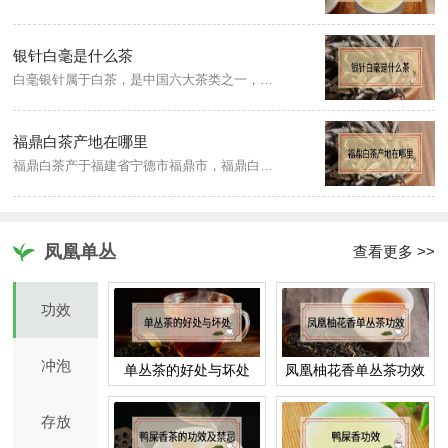
银针白毫是什么茶
白毫银针属于白茶，是中国六大茶类之一，原产地在福建，主要产区为福鼎、政和、松溪、建阳等地。白毫银针是采用大白茶、水仙茶树品种的单芽为原料，通过传统工艺加工制作而成，加工时不炒、不揉，只经过萎凋、烘焙干燥而成。
福鼎白茶产地在哪里
福鼎白茶产于福建省宁德市福鼎市，福鼎白茶就是用福鼎“华茶1号”或“华茶2号”茶树的芽叶，不炒不揉，利用特殊工艺制作而成，其外形芽毫完整，汤色杏黄清澈，滋味清淡、清甜爽口。
凤凰单丛
查看更多 >>
功效
冲泡
单丛茶的好处与坏处
凤凰柚花香单丛茶功效
存放