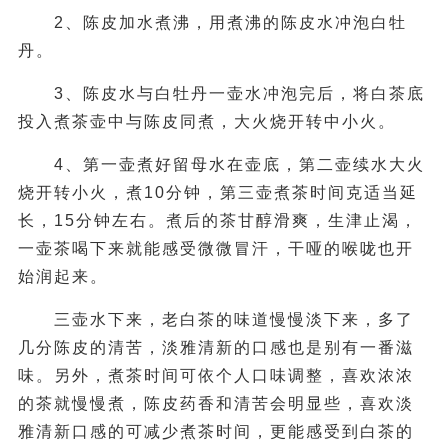
2、陈皮加水煮沸，用煮沸的陈皮水冲泡白牡
丹。
3、陈皮水与白牡丹一壶水冲泡完后，将白茶底
投入煮茶壶中与陈皮同煮，大火烧开转中小火。
4、第一壶煮好留母水在壶底，第二壶续水大火
烧开转小火，煮10分钟，第三壶煮茶时间克适当延
长，15分钟左右。煮后的茶甘醇滑爽，生津止渴，
一壶茶喝下来就能感受微微冒汗，干哑的喉咙也开
始润起来。
三壶水下来，老白茶的味道慢慢淡下来，多了
几分陈皮的清苦，淡雅清新的口感也是别有一番滋
味。另外，煮茶时间可依个人口味调整，喜欢浓浓
的茶就慢慢煮，陈皮药香和清苦会明显些，喜欢淡
雅清新口感的可减少煮茶时间，更能感受到白茶的