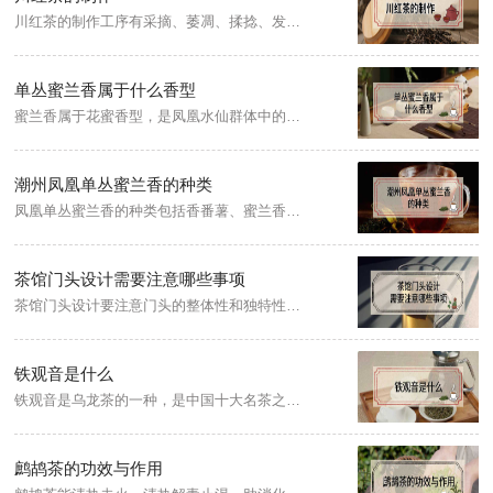
川红茶的制作工序有采摘、萎凋、揉捻、发酵、干燥和精制等。川红精选本土优秀茶树品种种植，以提采法甄选早春幼嫩饱满的芽叶。其采摘标准对芽叶的嫩度要求较高，基本上是以一芽二三叶为主的鲜叶制成。
单丛蜜兰香属于什么香型
蜜兰香属于花蜜香型，是凤凰水仙群体中的杰出单株，属乌龙茶系列，产于广东省潮州市凤凰镇，一向以形美、色翠、香郁、味甘“四绝”而闻名。
潮州凤凰单丛蜜兰香的种类
凤凰单丛蜜兰香的种类包括香番薯、蜜兰香、大庵蜜兰、狮头蜜兰、白叶蜜兰香、狮头蜜香、宋种蜜兰香、黄金叶单丛、輋门单丛等。成茶条索紧结较直，色泽灰褐较润。有天然兰花香和蜂蜜香。汤色黄亮，似茶油色，滋味浓醇爽口，蜜味明显独特，回味长久，叶底金黄软亮，带红镶边，耐冲泡。
茶馆门头设计需要注意哪些事项
茶馆门头设计要注意门头的整体性和独特性。茶馆门头的设计风格首先要与茶馆的总体风格相和谐，既不可以过分夸张，也不要太过简陋；茶馆门头的采光设计，特别是晚上的照明灯光，需要有一定的引导、指示作用。
铁观音是什么
铁观音是乌龙茶的一种，是中国十大名茶之一。原产于福建泉州市安溪县西坪镇，“铁观音”既是茶名，也是茶树品种名，铁观音茶介于绿茶和红茶之间，属于半发酵茶类。
鹧鸪茶的功效与作用