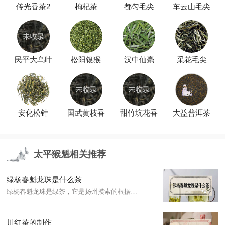
传光香茶2
枸杞茶
都匀毛尖
车云山毛尖
民平大乌叶
松阳银猴
汉中仙毫
采花毛尖
安化松针
国武黄枝香
甜竹坑花香
大益普洱茶
太平猴魁相关推荐
绿杨春魁龙珠是什么茶
绿杨春魁龙珠是绿茶，它是扬州摸索的根据茶叶选配出来的特殊配方，它也可以算是混茶，不过口感是很不错的。“魁龙珠”是用安徽的魁针、浙江的龙井和扬州的珠兰，按一定的比例选配窨制。
川红茶的制作