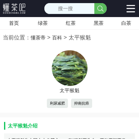
首页
绿茶
红茶
黑茶
白茶
当前位置：
>
>
太平猴魁
懂茶帝
百科
太平猴魁
利尿减肥
抑南抗癌
太平猴魁介绍