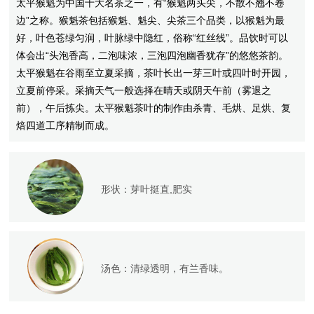
太平猴魁为中国十大名茶之一，有“猴魁两头尖，不散不翘不卷
边”之称。猴魁茶包括猴魁、魁尖、尖茶三个品类，以猴魁为最
好，叶色苍绿匀润，叶脉绿中隐红，俗称“红丝线”。品饮时可以
体会出“头泡香高，二泡味浓，三泡四泡幽香犹存”的悠悠茶韵。
太平猴魁在谷雨至立夏采摘，茶叶长出一芽三叶或四叶时开园，
立夏前停采。采摘天气一般选择在晴天或阴天午前（雾退之
前），午后拣尖。太平猴魁茶叶的制作由杀青、毛烘、足烘、复
焙四道工序精制而成。
形状：
芽叶挺直,肥实
汤色：
清绿透明，有兰香味。