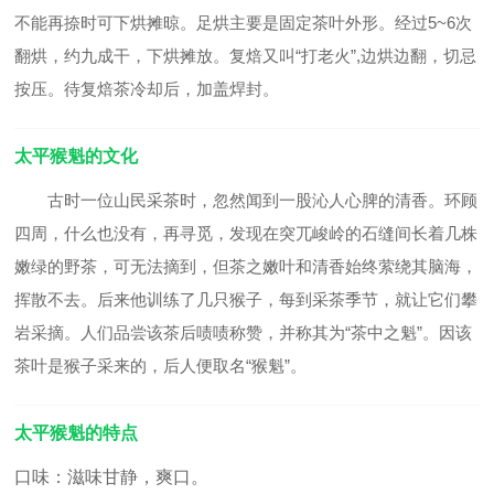
不能再捺时可下烘摊晾。足烘主要是固定茶叶外形。经过5~6次
翻烘，约九成干，下烘摊放。复焙又叫“打老火”,边烘边翻，切忌
按压。待复焙茶冷却后，加盖焊封。
太平猴魁的文化
古时一位山民采茶时，忽然闻到一股沁人心脾的清香。环顾
四周，什么也没有，再寻觅，发现在突兀峻岭的石缝间长着几株
嫩绿的野茶，可无法摘到，但茶之嫩叶和清香始终萦绕其脑海，
挥散不去。后来他训练了几只猴子，每到采茶季节，就让它们攀
岩采摘。人们品尝该茶后啧啧称赞，并称其为“茶中之魁”。因该
茶叶是猴子采来的，后人便取名“猴魁”。
太平猴魁的特点
口味：滋味甘静，爽口。