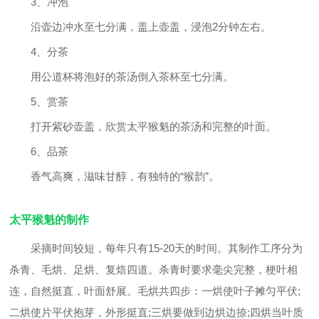
3、冲泡
沿壶边冲水至七分满，盖上壶盖，浸泡2分钟左右。
4、分茶
用公道杯将泡好的茶汤倒入茶杯至七分满。
5、赏茶
打开紫砂壶盖，欣赏太平猴魁的茶汤和完整的叶面。
6、品茶
香气高爽，滋味甘醇，有独特的“猴韵”。
太平猴魁的制作
采摘时间较短，每年只有15-20天的时间。其制作工序分为
杀青、毛烘、足烘、复焙四道。杀青时要求毫尖完整，梗叶相
连，自然挺直，叶面舒展。毛烘共四步：一烘使叶子摊匀平伏;
二烘使片平伏抱芽，外形挺直;三烘要做到边烘边捺;四烘当叶质