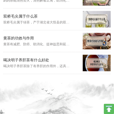
鹧鸪茶能清热去火，清热解毒止渴，助消化利胆，荼叶香味浓郁，冲调后汤色清澈，饮后口感香甜，飘香无限，是理想化的解油腻、促进消化的保健饮品，有降血压、减肥瘦身、健脾胃、健脾养胃之效，还可预防发烧感冒，被各代文人雅士称为“灵芝草”。
双桥毛尖属于什么茶
双桥毛尖属于绿茶，产于湖北省大悟县的双桥。其制作工艺主要包括：生锅、熟锅和烘焙三道工序。1989年在中国名茶评比会上，获中国名茶称号。
黄茶的功效与作用
黄茶有减肥、防癌、助消化、提神益思和延缓衰老的功效。黄茶茶多酚含量较高，经常饮用，有助于促进人体新陈代谢，加速脂肪分解，从而起到减肥、消脂的功效，效果不错，想要减肥的朋友不妨试试。
喝决明子养肝茶有什么好处
喝决明子养肝茶除了有养肝的作用外，还具有降血压、降血脂、润肠通便、抗菌作用等好处。降血脂：决明子具有抑制血清胆固醇升高和动脉粥样硬化斑块形成的作用，除了可以降低血压，还可以降低血脂。