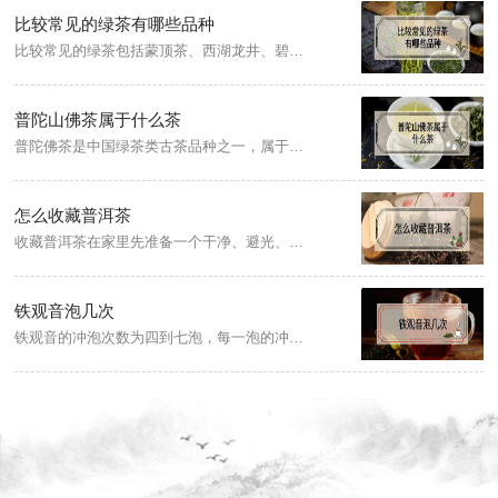
比较常见的绿茶有哪些品种
比较常见的绿茶包括蒙顶茶、西湖龙井、碧螺春、黄山毛峰等，其中，蒙顶茶是中国传统绿茶，产于四川省雅安市名山区蒙顶山，西湖龙井产于浙江省杭州市西湖龙井村周围群山，碧螺春产于江苏省苏州市吴县太湖的东洞庭山及西洞庭山（今苏州吴中区）一带，黄山毛峰产于安徽省黄山（徽州）一带。
普陀山佛茶属于什么茶
普陀佛茶是中国绿茶类古茶品种之一，属于晒青茶。普陀佛茶产于中国四大佛教名山之一的普陀山，地处浙江舟山群岛。普陀佛茶是舟山的传统特产之一，因生长在海天佛国普陀山的最高峰佛顶山而得名，又因为普陀山在太阳升空之前常是云雾缭绕的状态，所以也叫它佛山云雾茶。
怎么收藏普洱茶
收藏普洱茶在家里先准备一个干净、避光、无异味、相对干燥的地方，如书房，准备一个紫砂罐或陶罐，清洗干净后晾干，然后放一些木炭或普洱散茶叶把异味除去，干燥后，将茶叶放入罐内，盖上盖，置于书柜2层左右位置，离地离墙，然后不定期检查一次。
铁观音泡几次
铁观音的冲泡次数为四到七泡，每一泡的冲泡时间约为10到15秒，铁观音属于乌龙茶，其耐泡程度比绿茶以及红茶高，冲泡时宜使用白瓷盖碗茶具，搭配公道杯以及品茗杯，可以循环冲泡四到七次，冲泡时浸润时间不宜过长，一般以10到15秒出汤为佳。