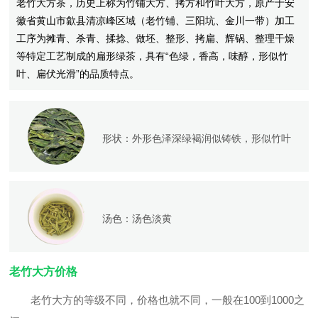
老竹大方茶，历史上称为竹铺大方、拷方和竹叶大方，原产于安
徽省黄山市歙县清凉峰区域（老竹铺、三阳坑、金川一带）加工
工序为摊青、杀青、揉捻、做坯、整形、拷扁、辉锅、整理干燥
等特定工艺制成的扁形绿茶，具有“色绿，香高，味醇，形似竹
叶、扁伏光滑”的品质特点。
形状：
外形色泽深绿褐润似铸铁，形似竹叶
汤色：
汤色淡黄
老竹大方价格
老竹大方的等级不同，价格也就不同，一般在100到1000之