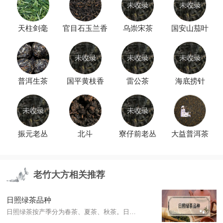
天柱剑毫
官目石玉兰香
乌崇宋茶
国安山茄叶
普洱生茶
国平黄枝香
雷公茶
海底捞针
振元老丛
北斗
寮仔前老丛
大益普洱茶
老竹大方相关推荐
日照绿茶品种
日照绿茶按产季分为春茶、夏茶、秋茶。日照绿茶的制作工艺十分复杂，包括采茶、摊凉、杀青、揉捻、搓团提毫、烘干等工序。具有汤色黄绿明亮、栗香浓郁、回味甘醇、叶片厚、香气高、耐冲泡等独特优良品质，被誉为“中国绿茶新贵”。