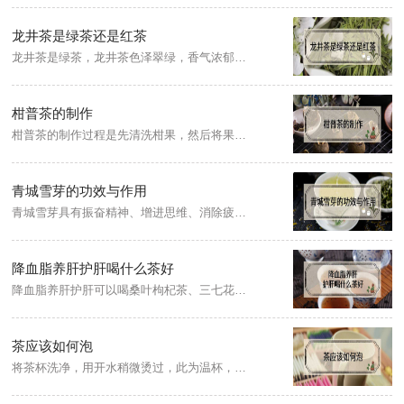
龙井茶是绿茶还是红茶
龙井茶是绿茶，龙井茶色泽翠绿，香气浓郁，甘醇爽口，是中国十大名茶之一。产于浙江省杭州市西湖龙井村周围群山，并因此得名。
柑普茶的制作
柑普茶的制作过程是先清洗柑果，然后将果肉挖出来，接着是填充茶叶，最后是进行干燥程序。制成后的柑普茶，既有新会柑的清新果香，又有普洱熟茶的醇和汤感，因而受到了很多人的喜
青城雪芽的功效与作用
青城雪芽具有振奋精神、增进思维、消除疲劳的功效，青城雪芽的茶多酚和鞣酸作用于细菌，能凝固细菌的蛋白质，将细菌杀死。另外，青城雪芽中的茶多酚和维生素C都有活血化瘀防止动脉硬化的作用。
降血脂养肝护肝喝什么茶好
降血脂养肝护肝可以喝桑叶枸杞茶、三七花茶、菊花决明子茶。桑叶枸杞茶：准备桑叶、枸杞、绿茶三味材料适量，放入杯中，先用冷水洗一次，再用沸水冲泡，闷五分钟后即可饮用；三七花茶：用三七花，桑叶适量，洗干净后用沸水冲泡，待茶凉了饮用即可。
茶应该如何泡
将茶杯洗净，用开水稍微烫过，此为温杯，将茶叶放入高温烫过的茶杯中，用85摄氏度的开水冲泡，水量盖过茶叶稍多一些即可。可适当提高水壶的位置，由上而下，水流如瀑布一般落入杯中，叫杯底的茶叶泡个澡。注意泡茶的水温80-90度为好。待茶汤凉至适口，且慢慢品尝。