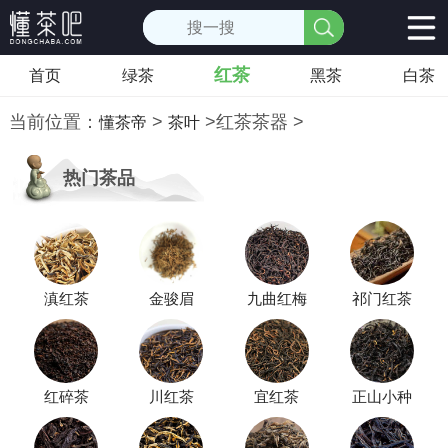
红茶
首页
绿茶
黑茶
白茶
当前位置：
>
>
红茶茶器
>
懂茶帝
茶叶
热门茶品
滇红茶
金骏眉
九曲红梅
祁门红茶
红碎茶
川红茶
宜红茶
正山小种