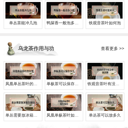
单丛茶能冲几泡
鸭屎香一般泡多少度
铁观音茶叶如何泡
乌龙茶作用与功
查看更多 >>
效
凤凰单丛茶叶的存放
单枞茶可以保存多久
铁观音茶叶有没有保质期
单丛需要放冰箱存放吗
凤凰单枞茶叶如何保存
单丛茶可以放多久