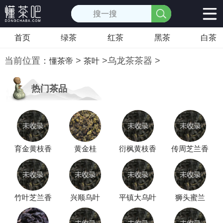
首页
绿茶
红茶
黑茶
白茶
当前位置：
>
>
乌龙茶茶器
>
懂茶帝
茶叶
热门茶品
育金黄枝香
黄金桂
衍枫黄枝香
传周芝兰香
竹叶芝兰香
兴顺乌叶
平镇大乌叶
狮头蜜兰