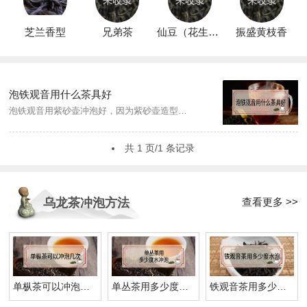
芝兰香型
兄弟茶
仙豆（花生）叶
振盛黄枝香
泡铁观音用什么茶具好
泡铁观音用紫砂壶冲泡好，因为紫砂壶造型精密合理，壶嘴小，倒茶不容易溢出，茶坯体能吸收茶汁，不易散味，壶身厚，生坯强度高，冷热急变性能好，泡茶握持不会烫手，而且使用越久的紫砂壶，保养得当，壶就会越发光润，气韵越加温雅。...
共 1 页/1 条记录
查看更多 >>
乌龙茶冲泡方法
单枞茶可以冲泡几次
单丛茶用多少度水冲泡
铁观音茶用多少度水泡