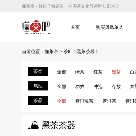
懂茶帝 - 轻松了解茶道、中国茶文化等茶叶知识大全
首页
购买凤凰单丛
当前位置：
懂茶帝
>
茶叶
>
>
黑茶茶器
茶类
全部
绿茶
红茶
黑茶
白
属性
全部
功效
冲泡
存放
禁
茶品
全部
普洱散茶
普洱茶
普洱
黑茶茶器