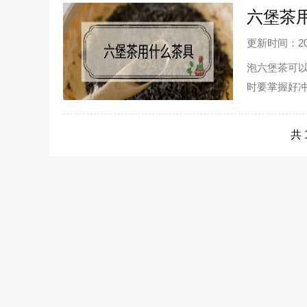
六堡茶
更新时间：202
泡六堡茶可
时要掌握好
际情况来调整
共 