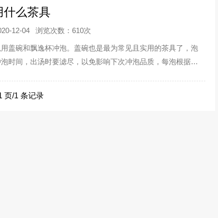
用什么茶具
0-12-04
浏览次数：610次
以用盖碗和飘逸杯冲泡。盖碗也是最为常见且实用的茶具了，泡
冲泡时间，出汤时要滤尽，以免影响下次冲泡品质，每泡根据实
汤色和滋味浓淡；飘逸杯出汤简单，不用担心烫到手。...
1 页/1 条记录