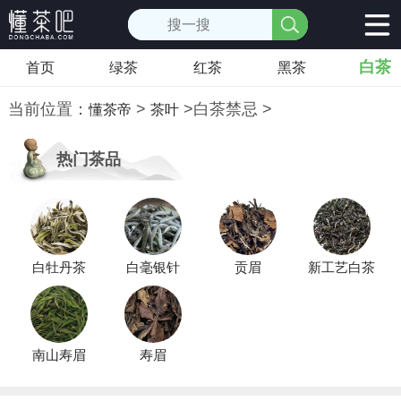
白茶
首页
绿茶
红茶
黑茶
当前位置：
>
>
白茶禁忌
>
懂茶帝
茶叶
热门茶品
白牡丹茶
白毫银针
贡眉
新工艺白茶
南山寿眉
寿眉