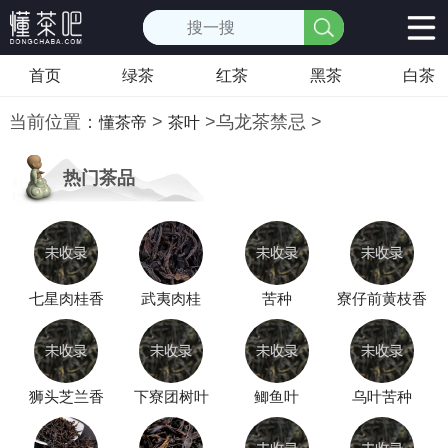
首页
绿茶
红茶
黑茶
白茶
当前位置：
>
>
乌龙茶禁忌
>
懂茶帝
茶叶
热门茶品
七星肉桂香
武夷肉桂
苦种
寮仔前黄枝香
狮头芝兰香
下寮团树叶
鲫鱼叶
乌叶苦种