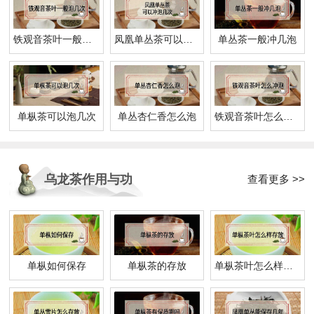
铁观音茶叶一般泡几次
凤凰单丛茶可以冲泡几次
单丛茶一般冲几泡
单枞茶可以泡几次
单丛杏仁香怎么泡
铁观音茶叶怎么冲泡
乌龙茶作用与功
查看更多 >>
效
单枞如何保存
单枞茶的存放
单枞茶叶怎么样存放