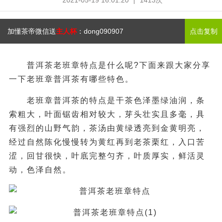
2021-05-19 16:01:20
|
1413次
加懂茶帝微信送
主人杯
：
dong090907
点击复制
普洱茶老班章特点是什么呢?下面来跟大家分享
一下老班章普洱茶有哪些特色。
老班章普洱茶的特点是干茶色泽墨绿油润，条
索粗大，叶面锯齿相对较大，芽头壮实且多毫，具
有强烈的山野气韵，茶汤由黄绿透亮到金黄明亮，
经过自然陈化慢慢转为黄红再到老茶栗红，入口苦
涩，回甘很快，叶底完整匀齐，叶质厚实，鲜活灵
动，色泽自然。