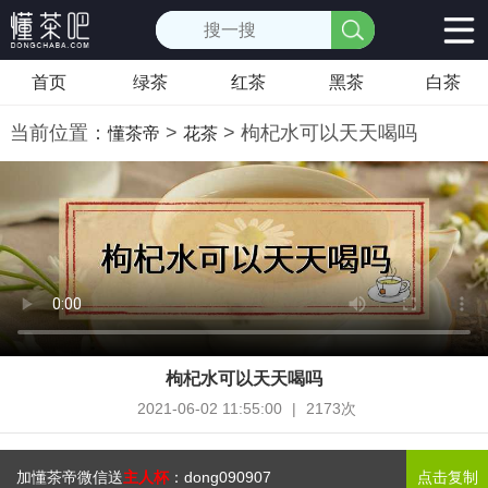
首页
绿茶
红茶
黑茶
白茶
当前位置：
>
> 枸杞水可以天天喝吗
懂茶帝
花茶
枸杞水可以天天喝吗
2021-06-02 11:55:00
|
2173次
加懂茶帝微信送
主人杯
：
dong090907
点击复制