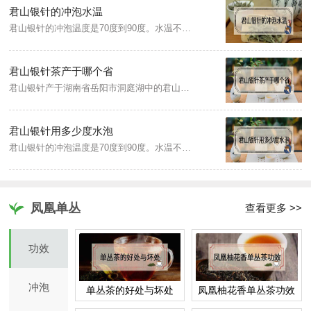
君山银针的冲泡水温
君山银针的冲泡温度是70度到90度。水温不能太低，因为水温如果太低，君山银针不能在短时间内充水，就会横躺在水面上，失去观赏性。另外，水温也不宜过高，会破坏茶中的物质，失去饮用价值。
君山银针茶产于哪个省
君山银针产于湖南省岳阳市洞庭湖中的君山，形细如针，故名君山银针。岛上土壤肥沃，多为砂质土壤，相对湿度较大，气候湿润，春夏季湖水蒸发，云雾弥漫，岛上树木丛生，自然环境适宜茶树生长，山地遍布茶园。
君山银针用多少度水泡
君山银针的冲泡温度是70度到90度。水温不能太低，因为水温如果太低，君山银针不能在短时间内充水，就会横躺在水面上，失去观赏性。另外，水温也不宜过高，会破坏茶中的物质，失去饮用价值。
凤凰单丛
查看更多 >>
功效
冲泡
单丛茶的好处与坏处
凤凰柚花香单丛茶功效