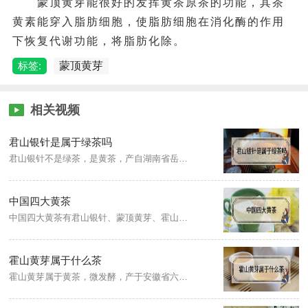
蒙顶黄芽能很好的发挥黄茶原茶的功能，其茶
黄素能穿入脂肪细胞，使脂肪细胞在消化酶的作用
下恢复代谢功能，将脂肪化除。
标签:
蒙顶黄芽
相关视频
君山银针是属于绿茶吗
君山银针不是绿茶，是黄茶，产自湖南省岳阳洞庭湖中的君山，全由芽头制成，茶身满布毫毛，色泽鲜亮。成品茶芽头茁壮，长短大小均匀，内呈橙黄色，外裹一层白毫。
中国四大黄茶
中国四大黄茶有君山银针、蒙顶黄芽、霍山黄芽、远安黄茶。黄茶是茶农在炒青绿茶的时候，因杀青、揉捻干燥度不够、不及时的情况下，茶叶的颜色从绿色变成了黄色，便产生了黄茶。
霍山黄芽属于什么茶
霍山黄芽属于黄茶，微发酵，产于安徽省六安市霍山县海拔600米以上山区，是采摘一芽一叶、一芽二叶初展为原料，经杀青、毛火、摊放、足火、拣剔、复火等工序制成，成品茶具有形似雀舌、清香持久、鲜醇浓厚的显著特点。