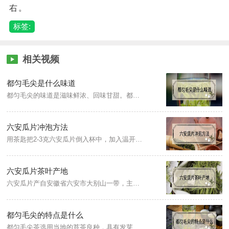
右。
标签:
相关视频
都匀毛尖是什么味道
都匀毛尖的味道是滋味鲜浓、回味甘甜。都匀毛尖有“三绿透黄色”的特色，即干茶色泽绿中带黄，汤色绿中透黄，叶底绿中显黄。成品都匀毛尖色泽翠绿、外形匀整、白毫显露、条索卷曲、香气清嫩、滋味鲜浓、回味甘甜、汤色清澈、叶底明亮、芽头肥壮。
六安瓜片冲泡方法
用茶匙把2-3克六安瓜片倒入杯中，加入温开水进行润茶，然后继续注水浸泡，水温大概在85度左右，茶水比例为1:50，当茶汤饮用至茶杯三分之一处时即可再次续水饮用。
六安瓜片茶叶产地
六安瓜片产自安徽省六安市大别山一带，主产地是革命老区原金寨县和裕安区两地处大别山北麓。其中以蝙蝠洞茶场产的瓜片最为正宗。
都匀毛尖的特点是什么
都匀毛尖茶选用当地的苔茶良种，具有发芽早、芽叶肥壮、茸毛多、持嫩性强的特性，内含成份丰富。都匀毛尖有“三绿透黄色”的特色，即干茶色泽绿中带黄，汤色绿中透黄，叶底绿中显黄。成品都匀毛尖色泽翠绿、外形匀整、白毫显露、条索卷曲、香气清嫩、滋味鲜浓、回味甘甜、汤色清澈、叶底明亮、芽头肥壮。